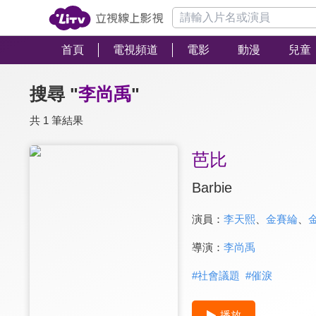
首頁
電視頻道
電影
動漫
兒童
搜尋 "
李尚禹
"
共 1 筆結果
芭比
Barbie
演員：
李天熙
、
金賽綸
、
導演：
李尚禹
#
社會議題
#
催淚
播放