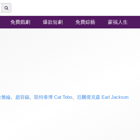
免費戲劇
爆款短劇
免費綜藝
蒙福人生
金雅綸
、
趙容錫
、
凱特泰博 Cat Tebo
、
厄爾傑克森 Earl Jackson