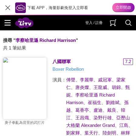
下載 APP，海量影劇免登入立即看
登入 / 註冊
搜尋 "
李察哈里遜 Richard Harrison
"
共 1 筆結果
八國聯軍
7.2
Boxer Rebellion
演員：
傅聲
、
李麗華
、
戚冠軍
、
梁家
仁
、
唐炎燦
、
王龍威
、
胡錦
、
甄
妮
、
李察哈里遜 Richard
Harrison
、
崔福生
、
劉維斌
、
孫
越
、
葛香亭
、
盧迪
、
戴良
、
韓
江
、
王昌熾
、
染野行雄
、
亞歷山
庚子拳亂為背景的武打片
大格蘭 Alexander Grand
、
江島
、
劉家輝
、
葉天行
、
陸劍明
、
林輝