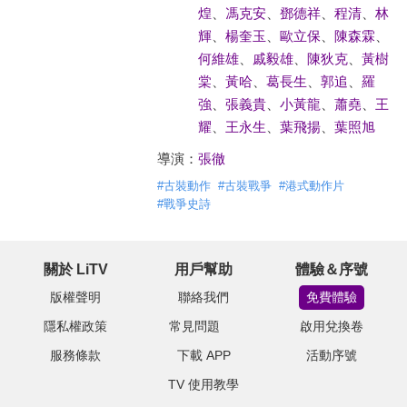
煌
、
馮克安
、
鄧德祥
、
程清
、
林
輝
、
楊奎玉
、
歐立保
、
陳森霖
、
何維雄
、
戚毅雄
、
陳狄克
、
黃樹
棠
、
黃哈
、
葛長生
、
郭追
、
羅
強
、
張義貴
、
小黃龍
、
蕭堯
、
王
耀
、
王永生
、
葉飛揚
、
葉照旭
導演：
張徹
#
古裝動作
#
古裝戰爭
#
港式動作片
#
戰爭史詩
關於 LiTV
用戶幫助
體驗＆序號
版權聲明
聯絡我們
免費體驗
隱私權政策
常見問題
啟用兌換卷
服務條款
下載 APP
活動序號
TV 使用教學