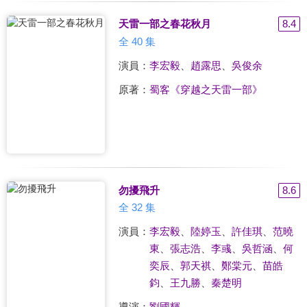
天雷一部之春花秋月
8.4
全 40 集
演員：
李宏毅
、
趙露思
、
吳俊余
原著：
蜀客《穿越之天雷一部》
勿擾飛升
8.6
全 32 集
演員：
李宏毅
、
陸婷玉
、
許佳琪
、
范曉
東
、
張志浩
、
李彧
、
吳哲涵
、
何
奕辰
、
郭天祺
、
鄭棠元
、
苗皓
鈞
、
王九勝
、
秦楚明
導演：
劉國輝