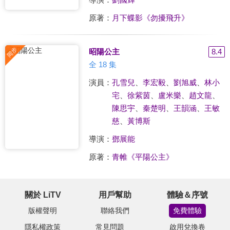
原著：
月下蝶影《勿擾飛升》
昭陽公主
8.4
全 18 集
演員：
孔雪兒
、
李宏毅
、
劉旭威
、
林小
宅
、
徐紫茵
、
盧米樂
、
趙文龍
、
陳思宇
、
秦楚明
、
王韻涵
、
王敏
慈
、
黃博斯
導演：
鄧展能
原著：
青帷《平陽公主》
關於 LiTV
用戶幫助
體驗＆序號
版權聲明
聯絡我們
免費體驗
隱私權政策
常見問題
啟用兌換卷