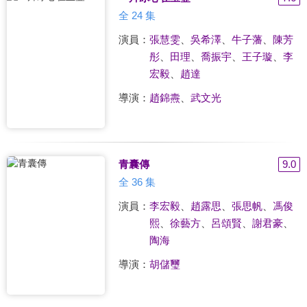
全 24 集
演員：
張慧雯
、
吳希澤
、
牛子藩
、
陳芳
彤
、
田理
、
喬振宇
、
王子璇
、
李
宏毅
、
趙達 ​​​​
導演：
趙錦燾
、
武文光
青囊傳
9.0
全 36 集
演員：
李宏毅
、
趙露思
、
張思帆
、
馮俊
熙
、
徐藝方
、
呂頌賢
、
謝君豪
、
陶海
導演：
胡儲璽