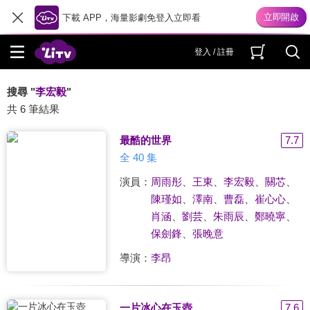
下載 APP，海量影劇免登入立即看
登入 / 註冊
搜尋 "
李宏毅
"
共 6 筆結果
最酷的世界
7.7
全 40 集
演員：
周雨彤
、
王東
、
李宏毅
、
關芯
、
陳瑾如
、
澤南
、
曹磊
、
崔心心
、
肖涵
、
劉芸
、
朱雨辰
、
鄭曉寧
、
保劍鋒
、
張晚意
導演：
李昂
一片冰心在玉壺
7.6