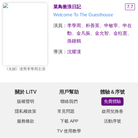
菜鳥衝浪日記
7.7
Welcome To The Guesthouse
演員：
李學周
、
朴善英
、
申敏宰
、
申在
勳
、
金凡振
、
金允智
、
金柱憲
、
孫鐘鶴
導演：
沈耀漢
《夫婦》渣男李學周主演
關於 LiTV
用戶幫助
體驗＆序號
版權聲明
聯絡我們
免費體驗
隱私權政策
常見問題
啟用兌換卷
服務條款
下載 APP
活動序號
TV 使用教學