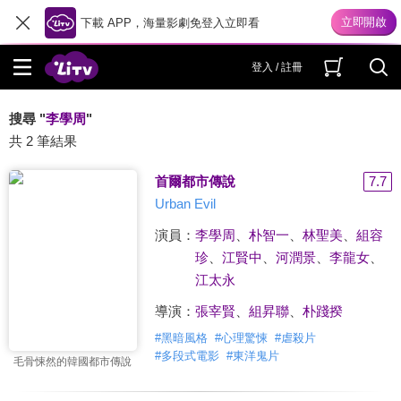
下載 APP，海量影劇免登入立即看
登入 / 註冊
搜尋 "
李學周
"
共 2 筆結果
首爾都市傳說
7.7
Urban Evil
演員：
李學周
、
朴智一
、
林聖美
、
組容
珍
、
江賢中
、
河潤景
、
李龍女
、
江太永
導演：
張宰賢
、
組昇聯
、
朴踐揆
#
黑暗風格
#
心理驚悚
#
虐殺片
#
多段式電影
#
東洋鬼片
毛骨悚然的韓國都市傳說