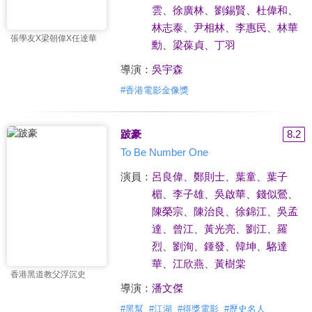
雲
、
徐廣林
、
劉錫賢
、
杜偉和
、
林志泰
、
尹相林
、
李惠民
、
林華
張學友X梁朝偉X任達華
勳
、
梁葆貞
、
丁羽
導演：
吳宇森
#
香港電影金像獎
跛豪
8.2
To Be Number One
演員：
呂良偉
、
鄭則士
、
葉童
、
葉子
楣
、
李子雄
、
吳啟華
、
錢似鶯
、
陳榮宗
、
陳治良
、
徐錦江
、
吳孟
達
、
曾江
、
黃光亮
、
劉江
、
羅
烈
、
劉洵
、
鍾發
、
韓坤
、
駱達
華
、
江欣燕
、
黃樹棠
香港黑道教父浮沉史
導演：
潘文傑
#
黑幫
#
江湖
#
得獎電影
#
歷史名人