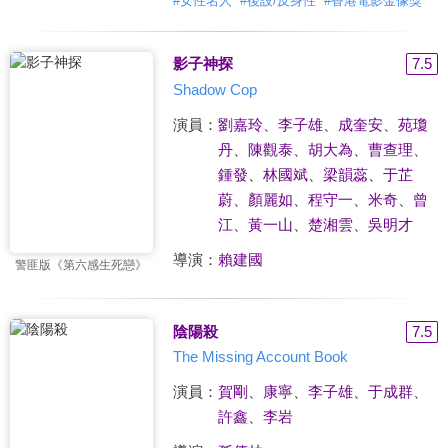
#
女性名人
#
後設/反身性
#
香港電影金像獎
影子神探
7.5
Shadow Cop
演員：
劉嘉玲
、
李子雄
、
成奎安
、
苑瓊
丹
、
陳觀泰
、
胡大為
、
曹查理
、
鍾發
、
林國斌
、
梁韻蕊
、
于芷
蔚
、
顏麗如
、
程守一
、
米奇
、
曾
江
、
黃一山
、
楚湘雲
、
吳明才
導演：
賴建國
警匪版《第六感生死戀》
陰陽殺
7.5
The Missing Account Book
演員：
賀剛
、
康寧
、
李子雄
、
于成群
、
許鑫
、
李岩