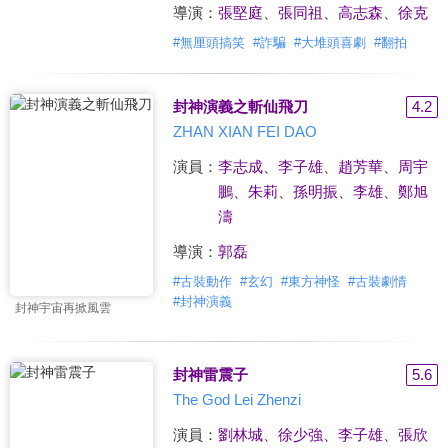
導演：
張堅庭
、
張同祖
、
高志森
、
徐克
#
無厘頭搞笑
#
詐騙
#
大堆頭喜劇
#
翻拍
封神演義之斬仙飛刀
4.2
ZHAN XIAN FEI DAO
演員：
李志成
、
李子雄
、
趙芳華
、
周宇
鵬
、
朱莉
、
孫明振
、
李雄
、
鄭旭
濤
導演：
郭磊
#
古裝動作
#
玄幻
#
東方神怪
#
古裝劇情
#
封神演義
封神宇宙再掀風雲
封神雷震子
5.6
The God Lei Zhenzi
演員：
劉林城
、
徐少強
、
李子雄
、
張欣