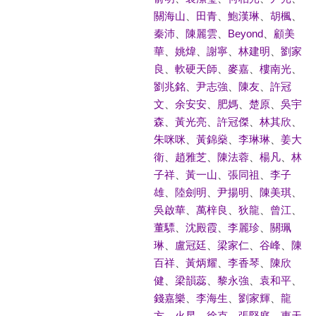
關海山
、
田青
、
鮑漢琳
、
胡楓
、
秦沛
、
陳麗雲
、
Beyond
、
顧美
華
、
姚煒
、
謝寧
、
林建明
、
劉家
良
、
軟硬天師
、
麥嘉
、
樓南光
、
劉兆銘
、
尹志強
、
陳友
、
許冠
文
、
余安安
、
肥媽
、
楚原
、
吳宇
森
、
黃光亮
、
許冠傑
、
林其欣
、
朱咪咪
、
黃錦燊
、
李琳琳
、
姜大
衛
、
趙雅芝
、
陳法蓉
、
楊凡
、
林
子祥
、
黃一山
、
張同祖
、
李子
雄
、
陸劍明
、
尹揚明
、
陳美琪
、
吳啟華
、
萬梓良
、
狄龍
、
曾江
、
董驃
、
沈殿霞
、
李麗珍
、
關珮
琳
、
盧冠廷
、
梁家仁
、
谷峰
、
陳
百祥
、
黃炳耀
、
李香琴
、
陳欣
健
、
梁韻蕊
、
黎永強
、
袁和平
、
錢嘉樂
、
李海生
、
劉家輝
、
龍
方
、
火星
、
徐克
、
張堅庭
、
惠天