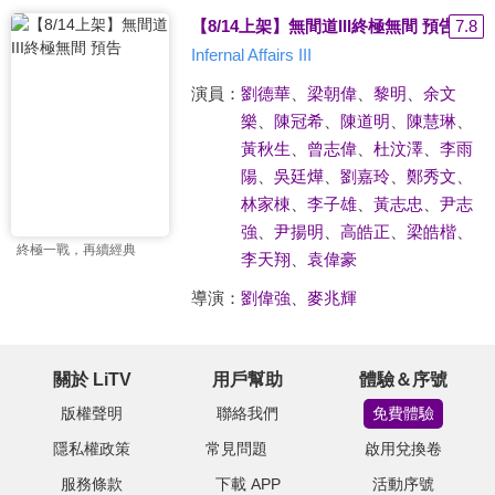
【8/14上架】無間道III終極無間 預告
7.8
Infernal Affairs III
演員：
劉德華
、
梁朝偉
、
黎明
、
余文
樂
、
陳冠希
、
陳道明
、
陳慧琳
、
黃秋生
、
曾志偉
、
杜汶澤
、
李雨
陽
、
吳廷燁
、
劉嘉玲
、
鄭秀文
、
林家棟
、
李子雄
、
黃志忠
、
尹志
強
、
尹揚明
、
高皓正
、
梁皓楷
、
終極一戰，再續經典
李天翔
、
袁偉豪
導演：
劉偉強
、
麥兆輝
關於 LiTV
用戶幫助
體驗＆序號
版權聲明
聯絡我們
免費體驗
隱私權政策
常見問題
啟用兌換卷
服務條款
下載 APP
活動序號