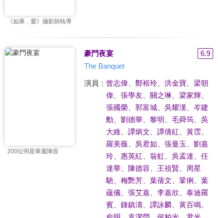
《如果．愛》攝影師執導
豪門夜宴
6.9
The Banquet
演員：
曾志偉
、
鄭裕玲
、
洪金寶
、
梁朝
偉
、
張學友
、
關之琳
、
梁家輝
、
張國榮
、
郭富城
、
吳耀漢
、
岑建
勳
、
劉德華
、
黎明
、
毛舜筠
、
吳
大維
、
譚炳文
、
譚倩紅
、
黃霑
、
羅美薇
、
吳君如
、
張曼玉
、
劉嘉
200位明星華麗陣容
玲
、
惠英紅
、
翁虹
、
吳孟達
、
任
達華
、
陳德容
、
王祖賢
、
周星
馳
、
梅艷芳
、
葉蒨文
、
鞏俐
、
葉
蘊儀
、
張艾嘉
、
李嘉欣
、
泰迪羅
賓
、
鍾鎮濤
、
譚詠麟
、
黃百鳴
、
俞明
、
袁潔瑩
、
何柏光
、
尹光
、