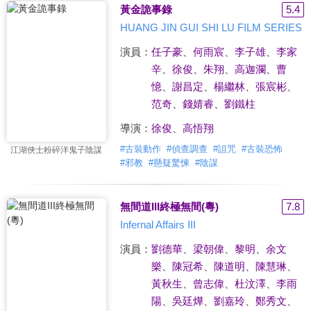
黃金詭事錄
5.4
HUANG JIN GUI SHI LU FILM SERIES
演員：
任子豪
、
何雨宸
、
李子雄
、
李家
辛
、
徐俊
、
朱翔
、
高迦瀾
、
曹
憶
、
謝昌定
、
楊繼林
、
張宸彬
、
范奇
、
錢婧睿
、
劉鐵柱
導演：
徐俊
、
高悟翔
#
古裝動作
#
偵查調查
#
詛咒
#
古裝恐怖
江湖俠士粉碎洋鬼子陰謀
#
邪教
#
懸疑驚悚
#
陰謀
無間道III終極無間(粵)
7.8
Infernal Affairs III
演員：
劉德華
、
梁朝偉
、
黎明
、
余文
樂
、
陳冠希
、
陳道明
、
陳慧琳
、
黃秋生
、
曾志偉
、
杜汶澤
、
李雨
陽
、
吳廷燁
、
劉嘉玲
、
鄭秀文
、