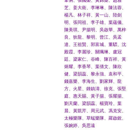
鞏俐
、
張國榮
、
黃錦燊
、
趙雅
芝
、
姜大衛
、
李琳琳
、
陳法蓉
、
楊凡
、
林子祥
、
黃一山
、
陸劍
明
、
張同祖
、
李子雄
、
葉蘊儀
、
陳美琪
、
尹揚明
、
吳啟華
、
萬梓
良
、
狄龍
、
黎明
、
曾江
、
吳孟
達
、
王祖賢
、
郭富城
、
董驃
、
沈
殿霞
、
李麗珍
、
關珮琳
、
盧冠
廷
、
梁家仁
、
谷峰
、
陳百祥
、
黃
炳耀
、
李香琴
、
葉倩文
、
陳欣
健
、
梁韻蕊
、
黎永強
、
袁和平
、
錢嘉樂
、
李海生
、
劉家輝
、
龍
方
、
火星
、
鍾鎮濤
、
徐克
、
張堅
庭
、
惠天賜
、
黃子揚
、
張耀揚
、
劉天蘭
、
梁韻蕊
、
楊寶玲
、
葉
晨
、
黃凱芹
、
周元武
、
馮克安
、
太極樂隊
、
草蜢樂隊
、
羅啟銳
、
張婉婷
、
吳思遠