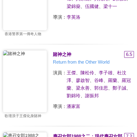
梁錦燊
、
伍國健
、
梁十一
導演：
李英洛
香港警界第一傳奇人物
賭神之神
6.5
Return from the Other World
演員：
王傑
、
陳松伶
、
李子雄
、
杜汶
澤
、
廖啟智
、
谷峰
、
羅蘭
、
羅冠
蘭
、
梁永善
、
郭佳思
、
鄭子誠
、
劉錦玲
、
謝振邦
導演：
潘家富
歌壇浪子王傑化身賭神
應召女郎1988之二：現代應召女郎
7.2