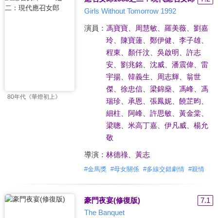
Girls Without Tomorrow 1992
演員：
馮寶寶
、
周慧敏
、
羅美薇
、
劉嘉
玲
、
陳寶蓮
、
鄭伊健
、
李子雄
、
程東
、
顏仟汶
、
吳啟明
、
許志
安
、
劉兆銘
、
沈威
、
潘震偉
、
雷
宇揚
、
韓義生
、
周志輝
、
翁世
傑
、
徐忠信
、
梁錦燊
、
馮峰
、
馮
80年代《華燈初上》
瑞珍
、
承恩
、
張鳳妮
、
饒芷昀
、
細柱
、
阿峰
、
許思敏
、
黃金棠
、
梁聰
、
米高丁嘉
、
伊凡威
、
楊允
敬
導演：
林德祿
、
黃志
#
金馬獎
#
母女關係
#
多線交錯劇情
#
親情
豪門夜宴(修復版)
7.1
The Banquet