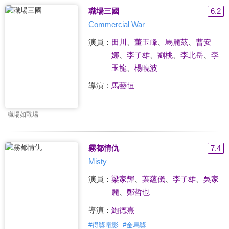
職場三國
6.2
Commercial War
演員：
田川
、
董玉峰
、
馬麗茲
、
曹安
娜
、
李子雄
、
劉桃
、
李北岳
、
李
玉龍
、
楊曉波
導演：
馬藝恒
職場如戰場
霧都情仇
7.4
Misty
演員：
梁家輝
、
葉蘊儀
、
李子雄
、
吳家
麗
、
鄭哲也
導演：
鮑德熹
#
得獎電影
#
金馬獎