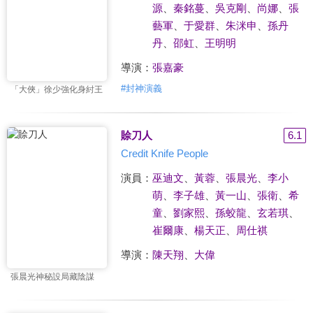
源
、
秦銘蔓
、
吳克剛
、
尚娜
、
張
藝軍
、
于愛群
、
朱洣申
、
孫丹
丹
、
邵虹
、
王明明
導演：
張嘉豪
#
封神演義
「大俠」徐少強化身紂王
賒刀人
6.1
Credit Knife People
演員：
巫迪文
、
黃蓉
、
張晨光
、
李小
萌
、
李子雄
、
黃一山
、
張衛
、
希
童
、
劉家熙
、
孫蛟龍
、
玄若琪
、
崔爾康
、
楊天正
、
周仕祺
導演：
陳天翔
、
大偉
張晨光神秘設局藏陰謀