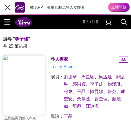
下載 APP，海量影劇免登入立即看
登入 / 註冊
搜尋 "
李子雄
"
共 25 筆結果
整人專家
8.0
Tricky Brains
演員：
劉德華
、
周星馳
、
吳孟達
、
關之
琳
、
邱淑貞
、
李子雄
、
鮑漢琳
、
程東
、
王晶
、
陳曼娜
、
魯芬
、
成
奎安
、
余慕蓮
、
曹查理
、
顏麗
如
、
龍彪
、
江道海
導演：
王晶
玉樹臨風的整人專家