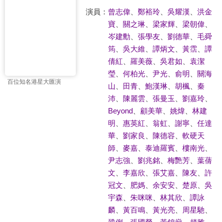
演員：
曾志偉
、
鄭裕玲
、
吳耀漢
、
洪金
寶
、
關之琳
、
梁家輝
、
梁朝偉
、
岑建勳
、
張學友
、
劉德華
、
毛舜
筠
、
吳大維
、
譚炳文
、
黃霑
、
譚
倩紅
、
羅美薇
、
吳君如
、
袁潔
瑩
、
何柏光
、
尹光
、
俞明
、
關海
百位知名港星大匯演
山
、
田青
、
鮑漢琳
、
胡楓
、
秦
沛
、
陳麗雲
、
張曼玉
、
劉嘉玲
、
Beyond
、
顧美華
、
姚煒
、
林建
明
、
惠英紅
、
翁虹
、
謝寧
、
任達
華
、
劉家良
、
陳德容
、
軟硬天
師
、
麥嘉
、
泰迪羅賓
、
樓南光
、
尹志強
、
劉兆銘
、
梅艷芳
、
葉蒨
文
、
李嘉欣
、
張艾嘉
、
陳友
、
許
冠文
、
肥媽
、
余安安
、
楚原
、
吳
宇森
、
朱咪咪
、
林其欣
、
譚詠
麟
、
黃百鳴
、
黃光亮
、
周星馳
、