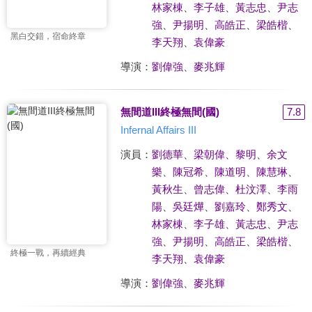
林家棟
、
李子雄
、
黃志忠
、
尹志
強
、
尹揚明
、
高皓正
、
梁皓楷
、
黑白交錯，宿命終章
李天翔
、
袁偉豪
導演：
劉偉強
、
麥兆輝
無間道III終極無間(國)
7.8
Infernal Affairs III
演員：
劉德華
、
梁朝偉
、
黎明
、
余文
樂
、
陳冠希
、
陳道明
、
陳慧琳
、
黃秋生
、
曾志偉
、
杜汶澤
、
李雨
陽
、
吳廷燁
、
劉嘉玲
、
鄭秀文
、
林家棟
、
李子雄
、
黃志忠
、
尹志
強
、
尹揚明
、
高皓正
、
梁皓楷
、
終極一戰，再續經典
李天翔
、
袁偉豪
導演：
劉偉強
、
麥兆輝