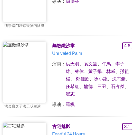
導演：
孫傳林
明爭暗鬥錯綜複雜的陰謀
無敵鐵沙掌
4.6
Unrivaled Palm
演員：
洪天明
、
袁文霆
、
午馬
、
李子
雄
、
林偉
、
黃子揚
、
林威
、
孫祖
楊
、
鄭佳欣
、
徐小龍
、
沈志豪
、
任希紅
、
龍德
、
三丑
、
石占傑
、
澎志
導演：
羅棋
洪金寶之子洪天明主演
古宅魅影
3.1
Fearful 24 Hours