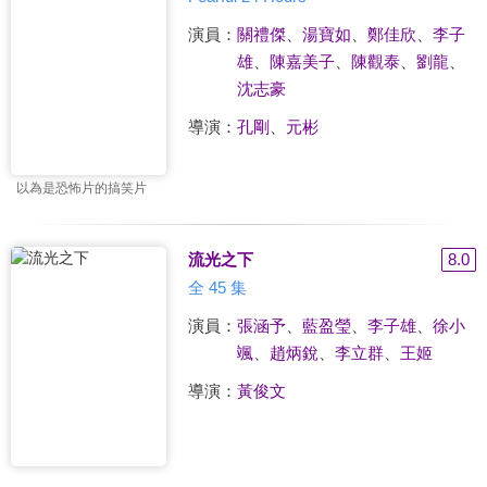
演員：
關禮傑
、
湯寶如
、
鄭佳欣
、
李子
雄
、
陳嘉美子
、
陳觀泰
、
劉龍
、
沈志豪
導演：
孔剛
、
元彬
以為是恐怖片的搞笑片
流光之下
8.0
全 45 集
演員：
張涵予
、
藍盈瑩
、
李子雄
、
徐小
颯
、
趙炳銳
、
李立群
、
王姬
導演：
黃俊文