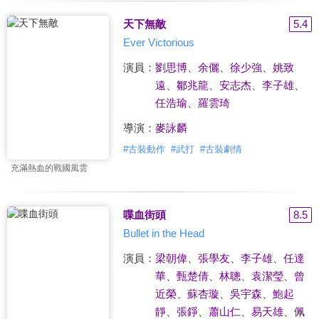
天下無敵
5.4
Ever Victorious
演員：
劉思博
、
余儷
、
徐少強
、
姚致
遠
、
鄒兆龍
、
安志杰
、
李子雄
、
任浩瑜
、
羅雲琦
導演：
麥詠麟
#
古裝動作
#
武打
#
古裝劇情
充滿熱血的戰國風雲
喋血街頭
8.5
Bullet in the Head
演員：
梁朝偉
、
張學友
、
李子雄
、
任達
華
、
甄楚倩
、
林聰
、
袁潔瑩
、
曾
近榮
、
蘇杏璇
、
吳宇森
、
鮑起
靜
、
張錚
、
蕭山仁
、
易天雄
、
佩