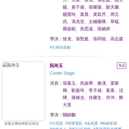
賜
、
黃子揚
、
張耀揚
、
劉天蘭
、
楊寶玲
、
葉晨
、
黃凱芹
、
周元
武
、
馮克安
、
太極樂隊
、
草蜢
、
羅啟銳
、
吳思遠
、
張婉婷
導演：
徐克
、
張堅庭
、
張同祖
、
高志森
#
大堆頭喜劇
阮玲玉
9.0
Center Stage
演員：
張曼玉
、
吳啟華
、
秦漢
、
梁家
輝
、
劉嘉玲
、
李子雄
、
葉童
、
沈
曄
、
孫棟光
、
肖榮生
、
符沖
、
鄭
大里
導演：
關錦鵬
#
大明星
#
得獎電影
#
金馬獎
#
柏林影展
張曼玉獲柏林影后肯定