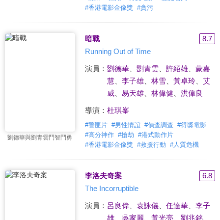
#
香港電影金像獎
#
貪污
暗戰
8.7
Running Out of Time
演員：
劉德華
、
劉青雲
、
許紹雄
、
蒙嘉
慧
、
李子雄
、
林雪
、
黃卓玲
、
艾
威
、
易天雄
、
林偉健
、
洪偉良
導演：
杜琪峯
#
警匪片
#
男性情誼
#
偵查調查
#
得獎電影
#
高分神作
#
搶劫
#
港式動作片
劉德華與劉青雲鬥智鬥勇
#
香港電影金像獎
#
救援行動
#
人質危機
李洛夫奇案
6.8
The Incorruptible
演員：
呂良偉
、
袁詠儀
、
任達華
、
李子
雄
、
吳家麗
、
黃光亮
、
劉兆銘
、