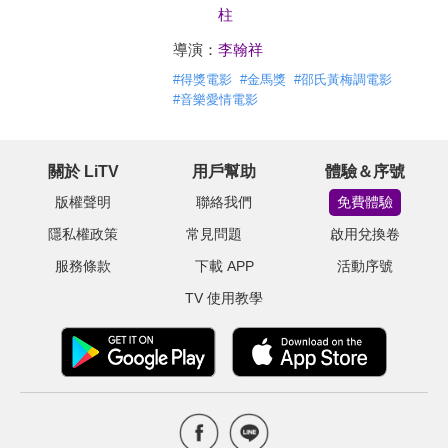
柱
導演：
李翰祥
#
得獎電影
#
金馬獎
#
邵氏黃梅調電影
#
音樂愛情電影
關於 LiTV
用戶幫助
體驗＆序號
版權聲明
聯絡我們
免費體驗
隱私權政策
常見問題
啟用兌換卷
服務條款
下載 APP
活動序號
TV 使用教學