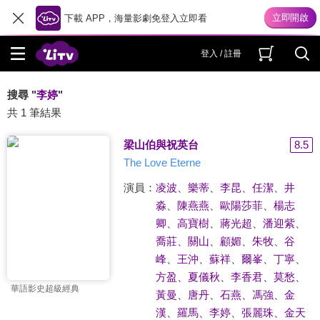
下載 APP，海量影劇免登入立即看
登入 / 註冊
搜尋 "
李婷
"
共 1 筆結果
梁山伯與祝英台
8.5
The Love Eterne
演員：
凌波
、
樂蒂
、
李昆
、
任潔
、
井
淼
、
陳燕燕
、
歐陽莎菲
、
楊志
卿
、
高寶樹
、
蔣光超
、
潘迎紫
、
喬莊
、
關山
、
顧媚
、
朱牧
、
谷
峰
、
王沖
、
蘇祥
、
爾峯
、
丁寧
、
方盈
、
夏儀秋
、
李香君
、
莫愁
、
華語影史超級經典
黃曼
、
唐丹
、
石燕
、
馮強
、
金
漢
、
羅馬
、
李婷
、
張麗珠
、
金天