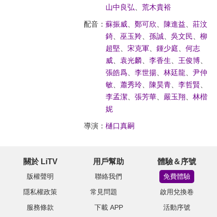
山中良弘
、
荒木貴裕
配音：
蘇振威
、
鄭可欣
、
陳進益
、
莊汶
錡
、
巫玉羚
、
孫誠
、
吳文民
、
柳
超堅
、
宋克軍
、
鍾少庭
、
何志
威
、
袁光麟
、
李香生
、
王俊博
、
張皓爲
、
李世揚
、
林廷龍
、
尹仲
敏
、
蕭秀玲
、
陳昊青
、
李哲賢
、
李孟潔
、
張芳華
、
嚴玉翔
、
林楷
妮
導演：
樋口真嗣
關於 LiTV
用戶幫助
體驗＆序號
版權聲明
聯絡我們
免費體驗
隱私權政策
常見問題
啟用兌換卷
服務條款
下載 APP
活動序號