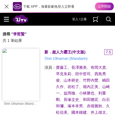
下載 APP，海量影劇免登入立即看
登入 / 註冊
搜尋 "
李哲賢
"
共 1 筆結果
新．超人力霸王(中文版)
7.5
Shin Ultraman (Mandarin)
演員：
齋藤工
、
長澤雅美
、
有岡大貴
、
早見朱莉
、
田中哲司
、
西島秀
俊
、
山本耕史
、
竹野內豐
、
嶋田
久作
、
岩松了
、
堀內正美
、
山崎
一
、
益岡徹
、
小林勝也
、
利重
剛
、
長塚圭史
、
和田聰宏
、
白石
Shin Ultraman (Mandarin)
和彌
、
塚本幸男
、
赤堀雅秋
、
久
松信美
、
國本鍾建
、
井上雄太
、