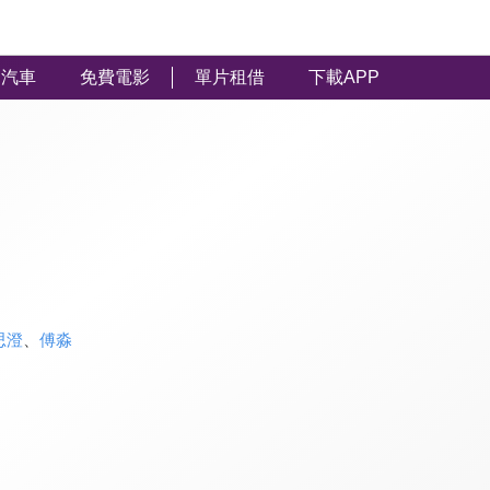
汽車
免費電影
單片租借
下載APP
思澄
、
傅淼