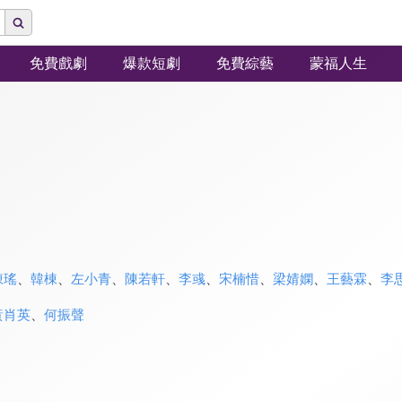
免費戲劇
爆款短劇
免費綜藝
蒙福人生
陳瑤
、
韓棟
、
左小青
、
陳若軒
、
李彧
、
宋楠惜
、
梁婧嫻
、
王藝霖
、
李
黃肖英
、
何振聲