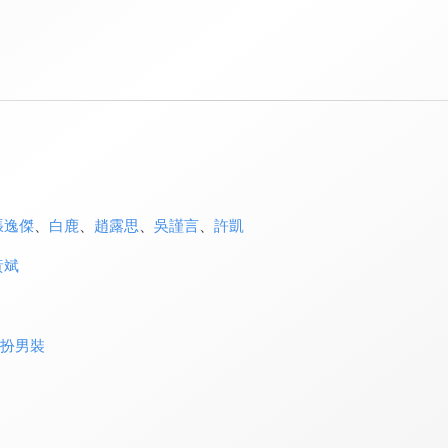
張逸傑
、
白鹿
、
趙露思
、
吳謹言
、
許凱
黃斌
》
扮男裝