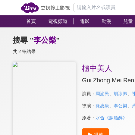
首頁
電視頻道
電影
動漫
兒童
搜尋 "
李公樂
"
共 2 筆結果
櫃中美人
Gui Zhong Mei Ren
演員：
周渝民
、
胡冰卿
、
導演：
徐惠康
、
李公樂
、
原著：
水合《胭脂醉》
播放