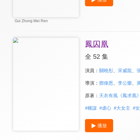
Gui Zhong Mei Ren
鳳囚凰
全 52 集
演員：
關曉彤
、
宋威龍
、
導演：
鄧偉恩
、
李公樂
、
原著：
天衣有風《鳳求凰
#
權謀
#
虐心
#
大女主
#
女
播放