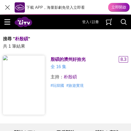
下載 APP，海量影劇免登入立即看
登入 / 註冊
搜尋 "
朴殷碩
"
共 1 筆結果
殷碩的濟州好拾光
8.3
全 16 集
主持：
朴殷碩
#
玩韓國
#
旅遊實境