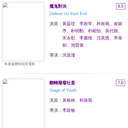
魔鬼對決
8.5
Deliver Us from Evil
演員：
黃晸玟
、
李政宰
、
朴政珉
、
崔嬉
序
、
朴明勳
、
朴昭怡
、
吳代煥
、
宋永彰
、
李書煥
、
沈英恩
、
李泰
劍
、
池賢俊
導演：
洪源澯
年度最爽快犯罪電影
翻轉廢廢社畜
7.0
Stage of Youth
演員：
裴格林
、
朴政珉
導演：
李政敏