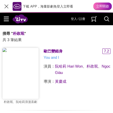
下載 APP，海量影劇免登入立即看
登入 / 註冊
搜尋 "
朴政珉
"
共 3 筆結果
歐巴變錯身
7.2
You and I
演員：
阮哈莉 Hari Won
、
朴政珉
、
Ngọc
Giàu
導演：
黃慶成
朴政珉、阮哈莉浪漫喜劇