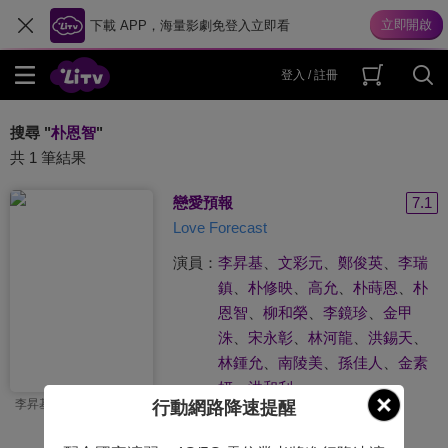
下載 APP，海量影劇免登入立即看
登入 / 註冊
搜尋 "
朴恩智
"
共 1 筆結果
戀愛預報
7.1
Love Forecast
演員：
李昇基
、
文彩元
、
鄭俊英
、
李瑞
鎮
、
朴修映
、
高允
、
朴蒔恩
、
朴
恩智
、
柳和榮
、
李鏡珍
、
金甲
洙
、
宋永彰
、
林河龍
、
洪錫天
、
林鍾允
、
南陵美
、
孫佳人
、
金素
妍
、
洪和利
李昇基可能會愛你
行動網路降速提醒
導演：
朴鎮表