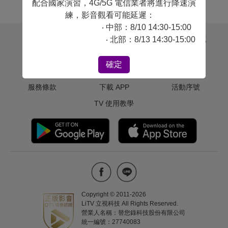
配合國家演習，4G/5G 電信業者將進行降速演
#
外遇
練，影音觀看可能延遲：
‧ 中部：8/10 14:30-15:00
關於 LiTV
用戶幫助
體驗＆序號
‧ 北部：8/13 14:30-15:00
版權聲明
聯絡我們
免費體驗
確定
隱私權政策
常見問題
啟用兌換卷
服務條款
下載 APP
活動序號
TV 使用教學
Copyright © 2011-
2026
LiTV 立視科技 All Rights Reserved.
營業人名稱：替您錄科技股份有限公司
統一編號：27740083