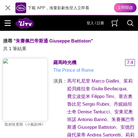
下載 APP，海量影劇免登入立即看
登入 / 註冊
搜尋 "
朱賽佩巴帝斯通 Giuseppe Battiston
"
共 1 筆結果
羅馬時光機
7.4
The Prince of Rome
演員：
馬可札尼里 Marco Giallini
、
茱莉
婭貝維拉奎 Giulia Bevilacqua
、
費立波提米 Filippo Timi
、
塞吉奧
魯比尼 Sergio Rubini
、
丹妮絲坦
士奇 Denise Tantucci
、
安東尼奧
班諾 Antonio Bannò
、
朱賽佩巴帝
取材狄更斯《小氣財神》
斯通 Giuseppe Battiston
、
安德烈
薩托萊蒂 Andrea Sartoretti
、
莉莉