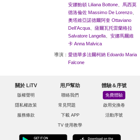
安娜鮑頓 Liliana Bottone
、
馬西莫
德洛倫佐 Massimo De Lorenzo
、
奧塔維亞諾德爾阿奎 Ottaviano
Dell'Acqua
、
薩爾瓦托雷蘭格拉
Salvatore Langella
、
安娜馬爾維
卡 Anna Malvica
導演：
愛德華多法爾柯納 Edoardo Maria
Falcone
關於 LiTV
用戶幫助
體驗＆序號
版權聲明
聯絡我們
免費體驗
隱私權政策
常見問題
啟用兌換卷
服務條款
下載 APP
活動序號
TV 使用教學