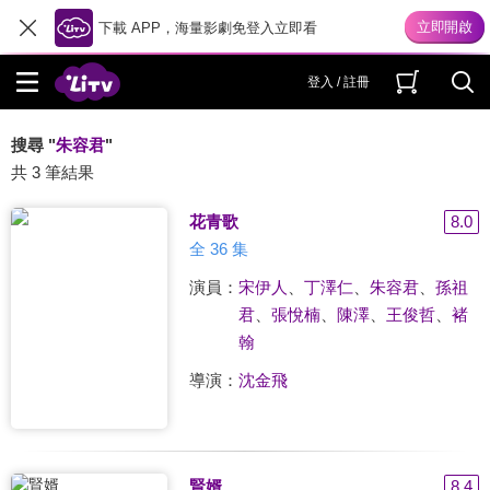
下載 APP，海量影劇免登入立即看
登入 / 註冊
搜尋 "
朱容君
"
共 3 筆結果
花青歌
8.0
全 36 集
演員：
宋伊人
、
丁澤仁
、
朱容君
、
孫祖
君
、
張悅楠
、
陳澤
、
王俊哲
、
褚
翰
導演：
沈金飛
賢婿
8.4