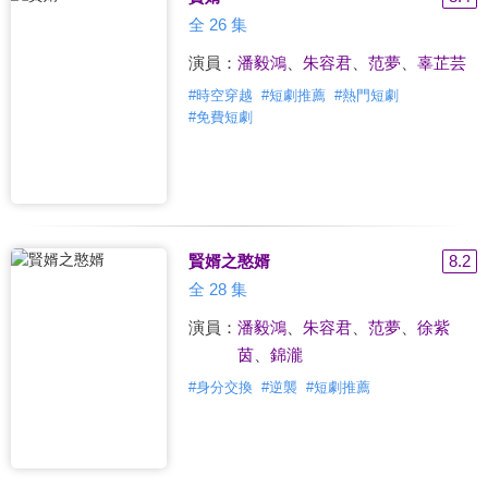
全 26 集
演員：
潘毅鴻
、
朱容君
、
范夢
、
辜芷芸
#
時空穿越
#
短劇推薦
#
熱門短劇
#
免費短劇
賢婿之憨婿
8.2
全 28 集
演員：
潘毅鴻
、
朱容君
、
范夢
、
徐紫
茵
、
錦瀧
#
身分交換
#
逆襲
#
短劇推薦