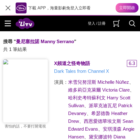
下載 APP，海量影劇免登入立即看
登入 / 註冊
搜尋 "
曼尼塞拉諾 Manny Serrano
"
共 1 筆結果
X頻道之怪奇物語
6.3
Dark Tales from Channel X
演員：
米雪兒努涅斯 Michelle Núñez
、
維多莉亞克萊爾 Victoria Clare
、
哈利史考特蘇利文 Harry Scott
Sullivan
、
派翠克迪瓦尼 Patrick
Devaney
、
希瑟德魯 Heather
Drew
、
西恩愛德華埃文斯 Sean
害怕的話，不要打開電視
Edward Evans
、
安琪漢森 Angie
Hansen
、
黛安娜波特 Diana