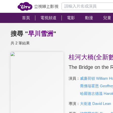
首頁
電視頻道
電影
動漫
兒童
搜尋 "
早川雪洲
"
共 2 筆結果
桂河大橋(全新
The Bridge on the R
演員：
威廉荷頓 William Ho
喬佛瑞霍恩 Geoffrey
哈羅德古德溫 Harold
導演：
大衛連 David Lean