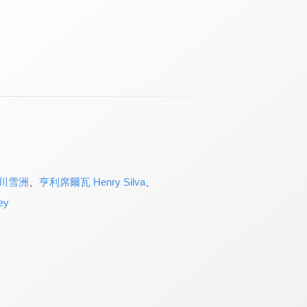
川雪洲
、
亨利席爾瓦 Henry Silva
、
ey