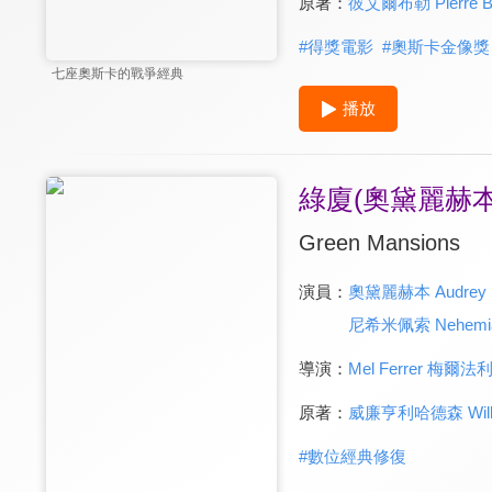
原著：
彼艾爾布勒 Pierre Bo
#
得獎電影
#
奧斯卡金像獎
七座奧斯卡的戰爭經典
播放
綠廈(奧黛麗赫
Green Mansions
演員：
奧黛麗赫本 Audrey H
尼希米佩索 Nehemiah
導演：
Mel Ferrer 梅爾法利爾
原著：
威廉亨利哈德森 Willia
#
數位經典修復