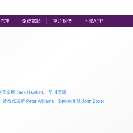
汽車
免費電影
單片租借
下載APP
霍金斯 Jack Hawkins
、
早川雪洲
、
、
彼得威廉斯 Peter Williams
、
約翰鮑克瑟 John Boxer
、