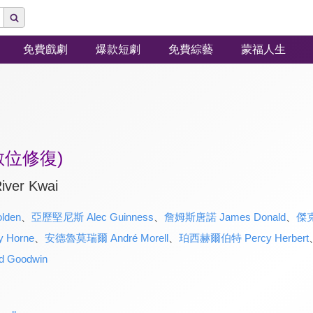
免費戲劇
爆款短劇
免費綜藝
蒙福人生
數位修復)
iver Kwai
lden
、
亞歷堅尼斯 Alec Guinness
、
詹姆斯唐諾 James Donald
、
傑克
 Horne
、
安德魯莫瑞爾 André Morell
、
珀西赫爾伯特 Percy Herbert
 Goodwin