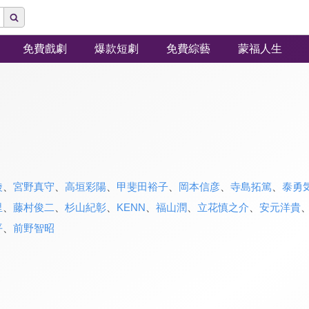
免費戲劇
爆款短劇
免費綜藝
蒙福人生
綾
、
宮野真守
、
高垣彩陽
、
甲斐田裕子
、
岡本信彦
、
寺島拓篤
、
泰勇
里
、
藤村俊二
、
杉山紀彰
、
KENN
、
福山潤
、
立花慎之介
、
安元洋貴
平
、
前野智昭