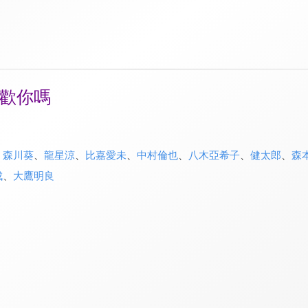
歡你嗎
、
森川葵
、
龍星涼
、
比嘉愛未
、
中村倫也
、
八木亞希子
、
健太郎
、
森
成
、
大鷹明良