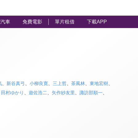
汽車
免費電影
單片租借
下載APP
気
、
新谷真弓
、
小柳良寛
、
三上哲
、
茶風林
、
東地宏樹
、
、
田村ゆかり
、
遊佐浩二
、
矢作紗友里
、
諏訪部順一
、