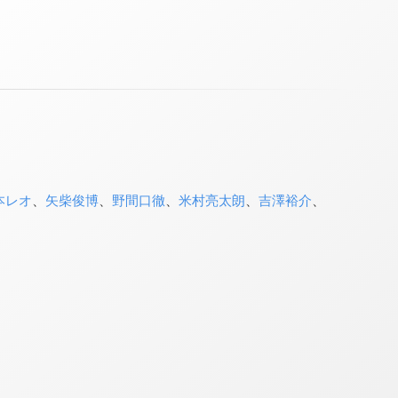
本レオ
、
矢柴俊博
、
野間口徹
、
米村亮太朗
、
吉澤裕介
、