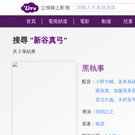
首頁
電視頻道
電影
動漫
兒童
搜尋 "
新谷真弓
"
共 2 筆結果
黑執事
配音：
小野大輔
、
坂本真
梶裕貴
、
加藤英美
菅沼久義
、
木村良
導演：
阿部記之
原著：
樞梁