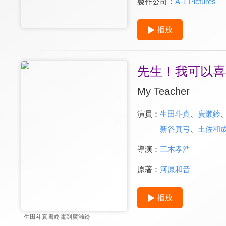
製作公司：
A-1 Pictures
播放
先生！我可以喜
My Teacher
演員：
生田斗真
、
廣瀨鈴
新谷真弓
、
土佐和
導演：
三木孝浩
原著：
河原和音
播放
生田斗真書咚電到廣瀨鈴