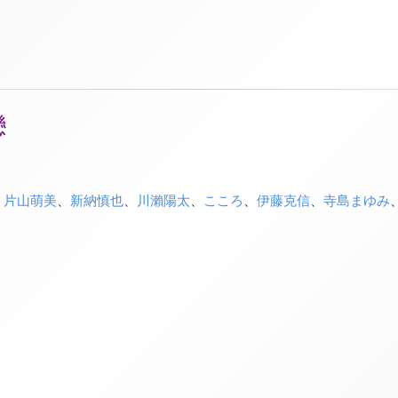
戀
、
片山萌美
、
新納慎也
、
川瀨陽太
、
こころ
、
伊藤克信
、
寺島まゆみ