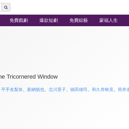
免費戲劇
爆款短劇
免費綜藝
蒙福人生
he Tricornered Window
、
平手友梨奈
、
新納慎也
、
北川景子
、
槙田雄司
、
和久井映見
、
筒井