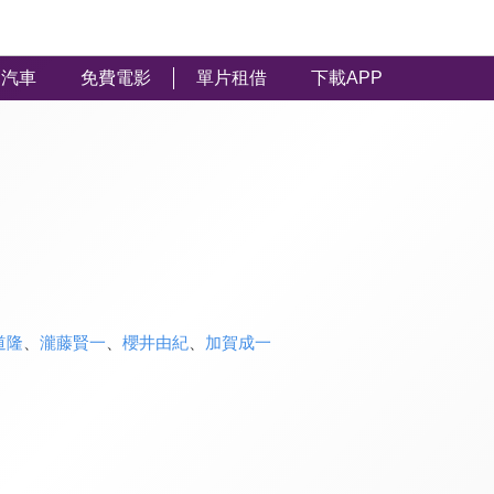
汽車
免費電影
單片租借
下載APP
道隆
、
瀧藤賢一
、
櫻井由紀
、
加賀成一