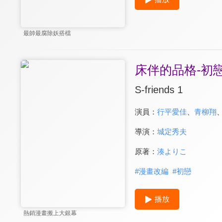
最帥最腐除妖搭檔
床伴的品格-初
S-friends 1
演員：
行平愛佳
、
青柳翔
導演：
城定秀夫
原著：
湊よりこ
#
漫畫改編
#
初戀
播放
熱銷漫畫搬上大銀幕