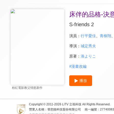
床伴的品格-決
S-friends 2
演員：
行平愛佳
、
青柳翔
導演：
城定秀夫
原著：
湊よりこ
#
漫畫改編
播放
粉紅電影教父情慾新作
Copyright © 2011-
2026
LiTV 立視科技 All Rights Reserved.
營業人名稱：替您錄科技股份有限公司
統一編號：2774008