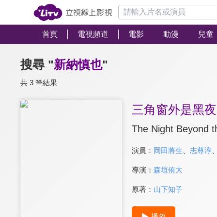
首頁
電視頻道
電影
動漫
兒童
搜尋 "
新納慎也
"
共 3 筆結果
三角窗外是黑夜
The Night Beyond t
演員：
岡田將生
、
志尊淳
導演：
森垣侑大
原著：
山下知子
播放