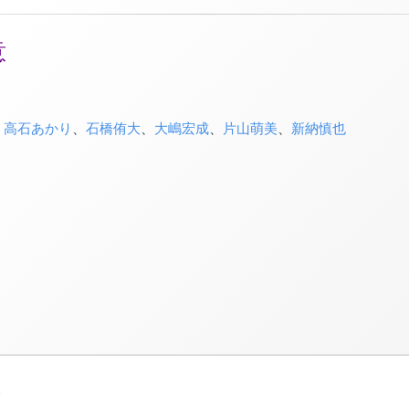
意
、
高石あかり
、
石橋侑大
、
大嶋宏成
、
片山萌美
、
新納慎也
3