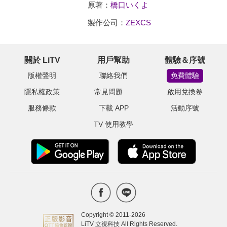
原著：
橋口いくよ
製作公司：
ZEXCS
關於 LiTV
用戶幫助
體驗＆序號
版權聲明
聯絡我們
免費體驗
隱私權政策
常見問題
啟用兌換卷
服務條款
下載 APP
活動序號
TV 使用教學
Copyright © 2011-
2026
LiTV 立視科技 All Rights Reserved.