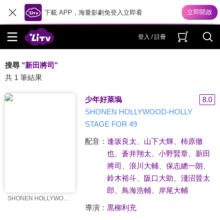
下載 APP，海量影劇免登入立即看
登入 / 註冊
搜尋 "
新田將司
"
共 1 筆結果
少年好萊塢
8.0
SHONEN HOLLYWOOD-HOLLY
STAGE FOR 49
配音：
逢坂良太
、
山下大輝
、
柿原徹
也
、
蒼井翔太
、
小野賢章
、
新田
將司
、
浪川大輔
、
保志總一朗
、
鈴木裕斗
、
阪口大助
、
淺沼晉太
郎
、
鳥海浩輔
、
岸尾大輔
SHONEN HOLLYWOOD-HOLLY STAGE FOR 49
導演：
黒柳利充