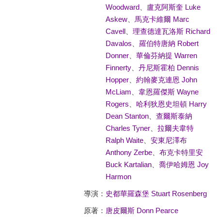
Woodward
、
盧克阿斯奎 Luke
Askew
、
馬克卡維爾 Marc
Cavell
、
理查德達瓦洛斯 Richard
Davalos
、
羅伯特唐納 Robert
Donner
、
華倫芬納提 Warren
Finnerty
、
丹尼斯霍柏 Dennis
Hopper
、
約翰麥克連恩 John
McLiam
、
韋恩羅傑斯 Wayne
Rogers
、
哈利狄恩史坦頓 Harry
Dean Stanton
、
查爾斯泰納
Charles Tyner
、
拉爾夫韋特
Ralph Waite
、
安東尼澤布
Anthony Zerbe
、
布克卡特里安
Buck Kartalian
、
喬伊哈姆恩 Joy
Harmon
導演：
史都華羅森堡 Stuart Rosenberg
原著：
唐皮爾斯 Donn Pearce