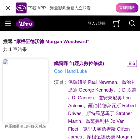
下載 APP，海量影劇免登入立即看
登入 / 註冊
搜尋 "
摩根伍德沃德 Morgan Woodward
"
共 1 筆結果
鐵窗喋血(經典數位修復)
8.6
Cool Hand Luke
演員：
保羅紐曼 Paul Newman
、
喬治甘
迺迪 George Kennedy
、
J·D·坎農
J.D. Cannon
、
盧安東尼奧 Lou
Antonio
、
羅伯特德萊瓦斯 Robert
Drivas
、
斯特羅瑟馬丁 Strother
Martin
、
喬范弗利特 Jo Van
保羅紐曼演出叫好又叫座
Fleet
、
克里夫頓詹姆斯 Clifton
James
、
摩根伍德沃德 Morgan