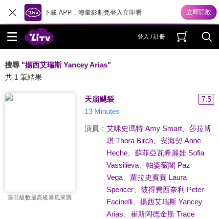
下載 APP，海量影劇免登入立即看
登入 / 註冊
搜尋 "
揚西艾瑞斯 Yancey Arias
"
共 1 筆結果
天崩颶裂
7.5
13 Minutes
演員：
艾咪史瑪特 Amy Smart
、
莎拉博
琪 Thora Birch
、
安海契 Anne
Heche
、
蘇菲亞瓦希麗娃 Sofia
Vassilieva
、
帕姿薇閣 Paz
Vega
、
蘿拉史賓賽 Laura
Spencer
、
彼得費西奈利 Peter
藤田級數最高級暴風來襲
Facinelli
、
揚西艾瑞斯 Yancey
Arias
、
崔斯阿德金斯 Trace