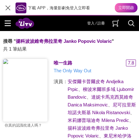
下載 APP，海量影劇免登入立即看
登入 / 註冊
搜尋 "
揚科波波維奇弗拉里奇 Janko Popovic Volaric
"
共 1 筆結果
唯一生路
7.8
The Only Way Out
演員：
安傑爾卡普爾皮奇 Andjelka
Prpic
、
柳波米爾班多域 Ljubomir
Bandovic
、
達妮卡馬克西莫維奇
Danica Maksimovic
、
尼可拉里斯
坦諾夫斯基 Nikola Ristanovski
、
米莉娜普瑞迪奇 Milena Predic
、
你真的認識枕邊人嗎？
揚科波波維奇弗拉里奇 Janko
Popovic Volaric
、
東尼米哈伊洛