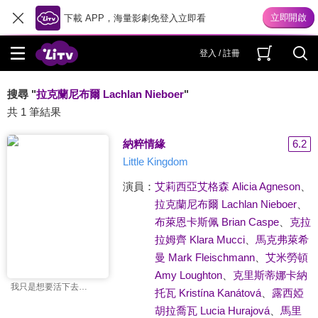
下載 APP，海量影劇免登入立即看
登入 / 註冊
搜尋 "
拉克蘭尼布爾 Lachlan Nieboer
"
共 1 筆結果
納粹情緣
6.2
Little Kingdom
演員：
艾莉西亞艾格森 Alicia Agneson
、
拉克蘭尼布爾 Lachlan Nieboer
、
布萊恩卡斯佩 Brian Caspe
、
克拉
拉姆齊 Klara Mucci
、
馬克弗萊希
曼 Mark Fleischmann
、
艾米勞頓
Amy Loughton
、
克里斯蒂娜卡納
我只是想要活下去…
托瓦 Kristína Kanátová
、
露西婭
胡拉喬瓦 Lucia Hurajová
、
馬里