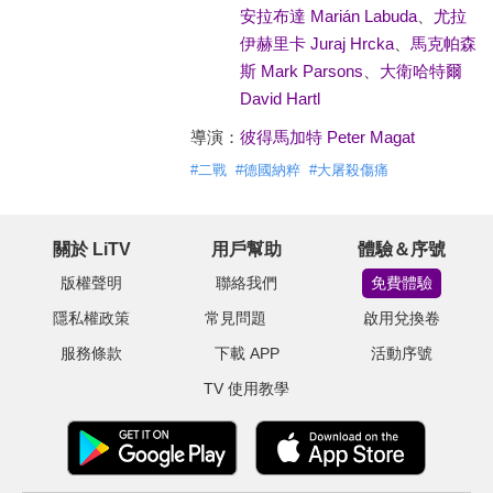
安拉布達 Marián Labuda
、
尤拉
伊赫里卡 Juraj Hrcka
、
馬克帕森
斯 Mark Parsons
、
大衛哈特爾
David Hartl
導演：
彼得馬加特 Peter Magat
#
二戰
#
德國納粹
#
大屠殺傷痛
關於 LiTV
用戶幫助
體驗＆序號
版權聲明
聯絡我們
免費體驗
隱私權政策
常見問題
啟用兌換卷
服務條款
下載 APP
活動序號
TV 使用教學