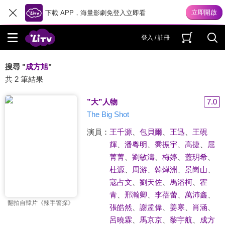
下載 APP，海量影劇免登入立即看
登入 / 註冊
搜尋 "
成方旭
"
共 2 筆結果
”大”人物
7.0
The Big Shot
演員：
王千源
、
包貝爾
、
王迅
、
王硯
輝
、
潘粵明
、
喬振宇
、
高捷
、
屈
菁菁
、
劉敏濤
、
梅婷
、
蓋玥希
、
杜源
、
周游
、
韓燁洲
、
景崗山
、
寇占文
、
劉天佐
、
馬浴柯
、
霍
青
、
邢瀚卿
、
李蓓蕾
、
萬沛鑫
、
翻拍自韓片《辣手警探》
張皓然
、
謝孟偉
、
姜寒
、
肖涵
、
呂曉霖
、
馬京京
、
黎宇航
、
成方