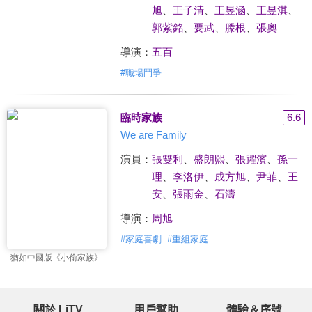
旭
、
王子清
、
王昱涵
、
王昱淇
、
郭紫銘
、
要武
、
滕根
、
張奧
導演：
五百
#
職場鬥爭
臨時家族
6.6
We are Family
演員：
張雙利
、
盛朗熙
、
張躍濱
、
孫一
理
、
李洛伊
、
成方旭
、
尹菲
、
王
安
、
張雨金
、
石濤
導演：
周旭
#
家庭喜劇
#
重組家庭
猶如中國版《小偷家族》
關於 LiTV
用戶幫助
體驗＆序號