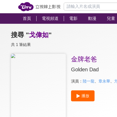
首頁
電視頻道
電影
動漫
兒童
搜尋 "
戈偉如
"
共 1 筆結果
金牌老爸
Golden Dad
演員：
陸一龍
、
章永華
、
播放