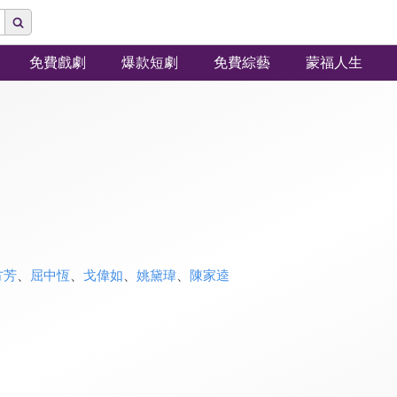
免費戲劇
爆款短劇
免費綜藝
蒙福人生
方芳
、
屈中恆
、
戈偉如
、
姚黛瑋
、
陳家逵