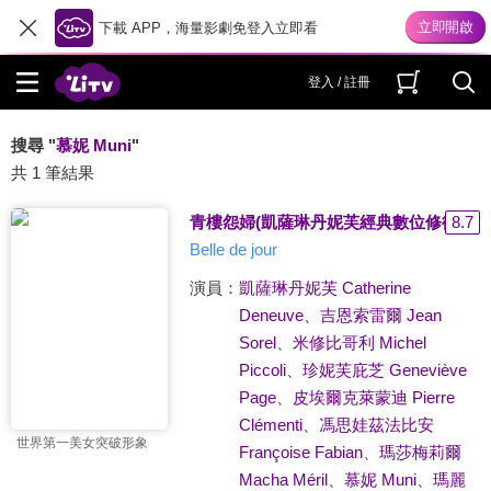
下載 APP，海量影劇免登入立即看
登入 / 註冊
搜尋 "
慕妮 Muni
"
共 1 筆結果
青樓怨婦(凱薩琳丹妮芙經典數位修復)
8.7
Belle de jour
演員：
凱薩琳丹妮芙 Catherine
Deneuve
、
吉恩索雷爾 Jean
Sorel
、
米修比哥利 Michel
Piccoli
、
珍妮芙庇芝 Geneviève
Page
、
皮埃爾克萊蒙迪 Pierre
Clémenti
、
馮思娃茲法比安
世界第一美女突破形象
Françoise Fabian
、
瑪莎梅莉爾
Macha Méril
、
慕妮 Muni
、
瑪麗