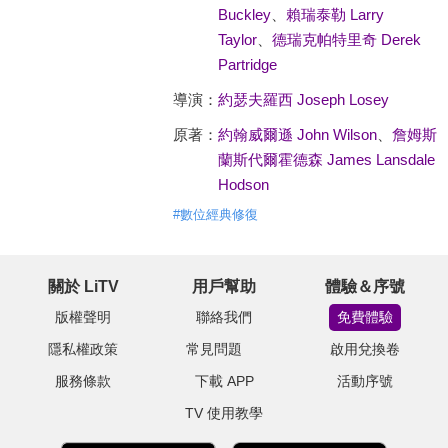
Buckley
、
賴瑞泰勒 Larry
Taylor
、
德瑞克帕特里奇 Derek
Partridge
導演：
約瑟夫羅西 Joseph Losey
原著：
約翰威爾遜 John Wilson
、
詹姆斯
蘭斯代爾霍德森 James Lansdale
Hodson
#
數位經典修復
關於 LiTV
用戶幫助
體驗＆序號
版權聲明
聯絡我們
免費體驗
隱私權政策
常見問題
啟用兌換卷
服務條款
下載 APP
活動序號
TV 使用教學