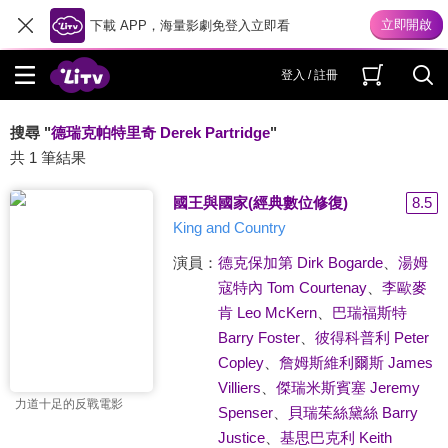
下載 APP，海量影劇免登入立即看
登入 / 註冊
搜尋 "
德瑞克帕特里奇 Derek Partridge
"
共 1 筆結果
國王與國家(經典數位修復)
8.5
King and Country
演員：
德克保加第 Dirk Bogarde
、
湯姆
寇特內 Tom Courtenay
、
李歐麥
肯 Leo McKern
、
巴瑞福斯特
Barry Foster
、
彼得科普利 Peter
Copley
、
詹姆斯維利爾斯 James
Villiers
、
傑瑞米斯賓塞 Jeremy
力道十足的反戰電影
Spenser
、
貝瑞茱絲黛絲 Barry
Justice
、
基思巴克利 Keith