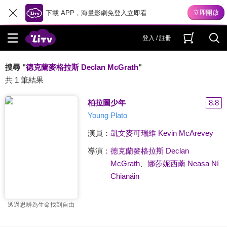
下載 APP，海量影劇免登入立即看
登入 / 註冊
搜尋 "
德克蘭麥格拉斯 Declan McGrath
"
共 1 筆結果
柏拉圖少年
8.8
Young Plato
演員：
凱文麥可瑞維 Kevin McArevey
導演：
德克蘭麥格拉斯 Declan
McGrath
、
娜莎妮西萳 Neasa Ní
Chianáin
透過思辨為生命找到自由