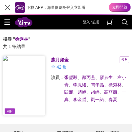
下載 APP，海量影劇免登入立即看
登入 / 註冊
搜尋 "
徐秀林
"
共 1 筆結果
歲月如金
6.5
全 42 集
演員：
張豐毅
、
顏丙燕
、
廖京生
、
左小
青
、
李鳳緒
、
閆學晶
、
徐秀林
、
閻娜
、
趙崢
、
趙崢
、
高亞麟
、
一
真
、
李金哲
、
劉一諾
、
春夏