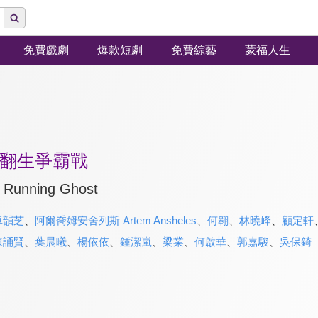
免費戲劇
爆款短劇
免費綜藝
蒙福人生
翻生爭霸戰
: Running Ghost
卓韻芝
、
阿爾喬姆安舍列斯 Artem Ansheles
、
何翱
、
林曉峰
、
顧定軒
陳誦賢
、
葉晨曦
、
楊依依
、
鍾潔嵐
、
梁業
、
何啟華
、
郭嘉駿
、
吳保錡