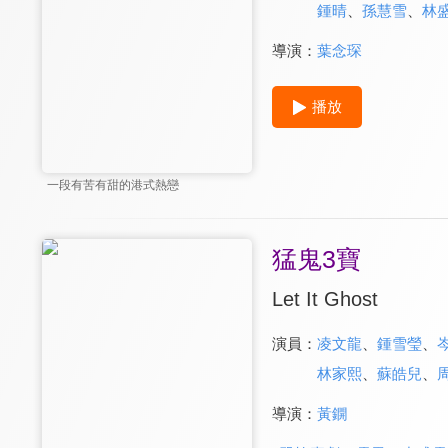
鍾晴
、
孫慧雪
、
林
導演：
葉念琛
播放
一段有苦有甜的港式熱戀
猛鬼3寶
Let It Ghost
演員：
凌文龍
、
鍾雪瑩
、
林家熙
、
蘇皓兒
、
導演：
黃鐦