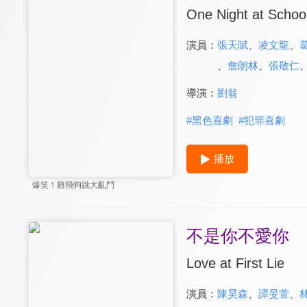
One Night at Schoo
演員：
張天賦
、
凌文龍
、
、
詹朗林
、
張敬仁
導演：
劉翁
#
黑色喜劇
#
犯罪喜劇
播放
爆笑！雞飛狗跳大亂鬥
不是你不愛你
Love at First Lie
演員：
陳昊森
、
譚旻萱
、