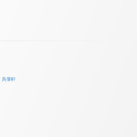
、
吳肇軒