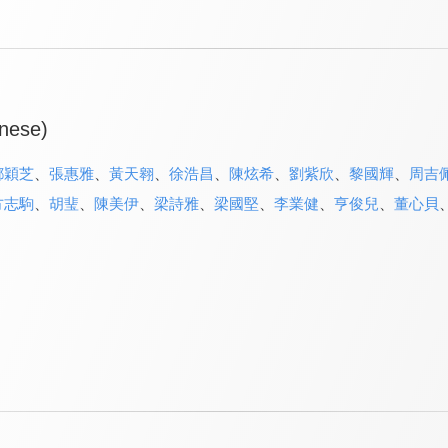
nese)
鄧穎芝
、
張惠雅
、
黃天翱
、
徐浩昌
、
陳炫希
、
劉紫欣
、
黎國輝
、
周吉
方志駒
、
胡㻗
、
陳美伊
、
梁詩雅
、
梁國堅
、
李業健
、
亨俊兒
、
董心貝