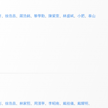
軒
、
徐浩昌
、
羅浩銘
、
黎學勤
、
陳紫萱
、
林盛斌
、
小肥
、
泰山
彤
、
徐浩昌
、
林家熙
、
周漢寧
、
李昭南
、
戴祖儀
、
戴耀明
、