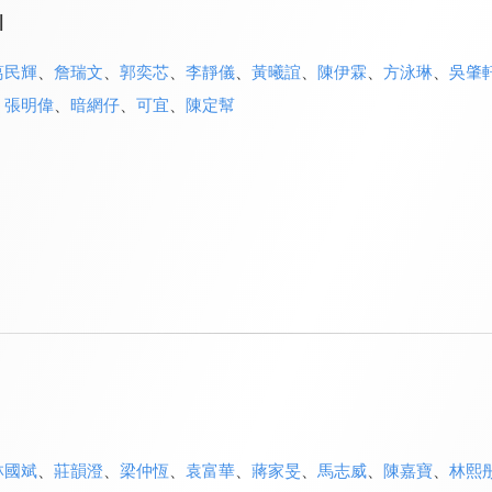
l
葛民輝
、
詹瑞文
、
郭奕芯
、
李靜儀
、
黃曦誼
、
陳伊霖
、
方泳琳
、
吳肇
、
張明偉
、
暗網仔
、
可宜
、
陳定幫
林國斌
、
莊韻澄
、
梁仲恆
、
袁富華
、
蔣家旻
、
馬志威
、
陳嘉寶
、
林熙