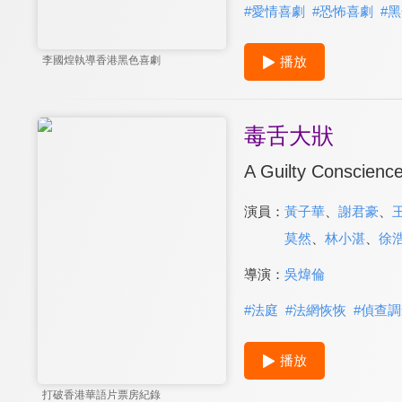
#
愛情喜劇
#
恐怖喜劇
#
黑
播放
李國煌執導香港黑色喜劇
毒舌大狀
A Guilty Conscienc
演員：
黃子華
、
謝君豪
、
莫然
、
林小湛
、
徐
導演：
吳煒倫
#
法庭
#
法網恢恢
#
偵查調
播放
打破香港華語片票房紀錄