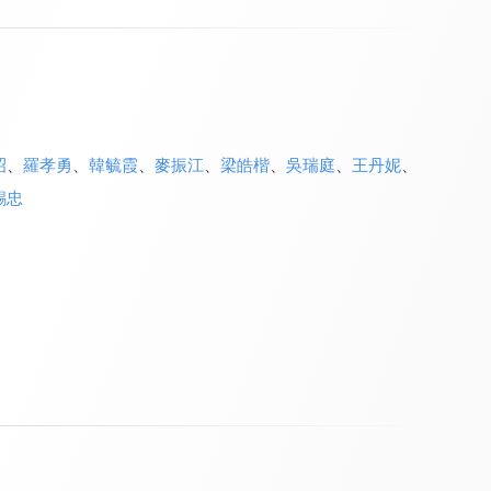
昭
、
羅孝勇
、
韓毓霞
、
麥振江
、
梁皓楷
、
吳瑞庭
、
王丹妮
、
錫忠