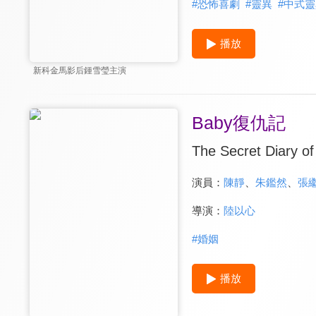
#
恐怖喜劇
#
靈異
#
中式靈
播放
新科金馬影后鍾雪瑩主演
Baby復仇記
The Secret Diary o
演員：
陳靜
、
朱鑑然
、
張
導演：
陸以心
#
婚姻
播放