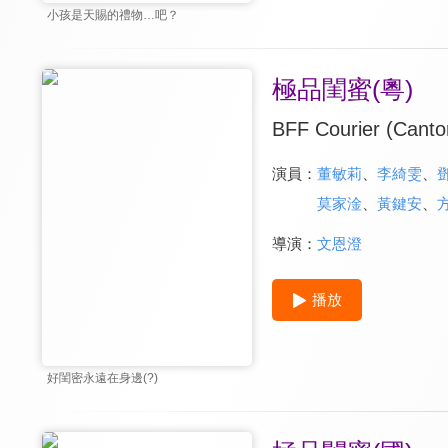
小孩是天賜的禮物…吧？
極品閨蜜(粵)
BFF Courier (Canto
演員：
董敏莉
、
李綺雯
、
莫家淦
、
黃鍵安
、
導演：
文恩澄
播放
好閨密永遠在身邊(?)