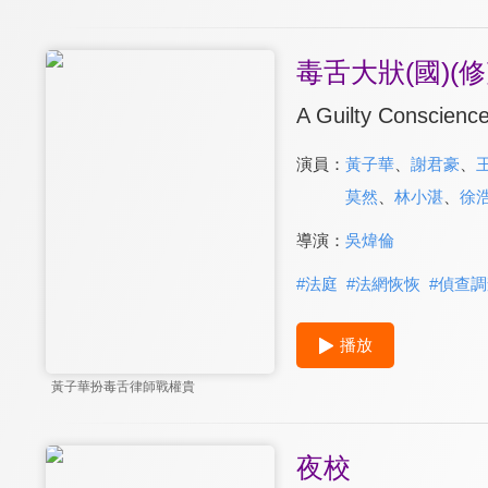
毒舌大狀(國)(修
A Guilty Conscienc
演員：
黃子華
、
謝君豪
、
莫然
、
林小湛
、
徐
導演：
吳煒倫
#
法庭
#
法網恢恢
#
偵查調
播放
黃子華扮毒舌律師戰權貴
夜校