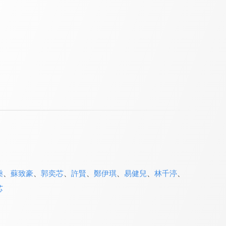
燊
、
蘇致豪
、
郭奕芯
、
許賢
、
鄭伊琪
、
易健兒
、
林千渟
、
芯