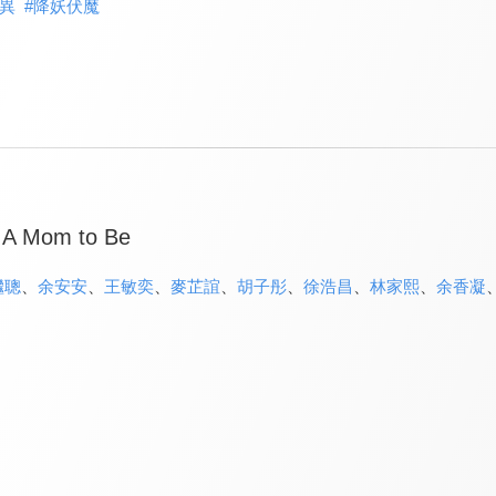
異
#
降妖伏魔
f A Mom to Be
繼聰
、
余安安
、
王敏奕
、
麥芷誼
、
胡子彤
、
徐浩昌
、
林家熙
、
余香凝