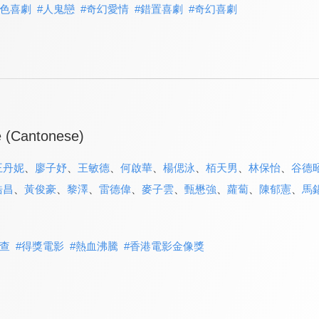
色喜劇
#
人鬼戀
#
奇幻愛情
#
錯置喜劇
#
奇幻喜劇
e (Cantonese)
王丹妮
、
廖子妤
、
王敏德
、
何啟華
、
楊偲泳
、
栢天男
、
林保怡
、
谷德
浩昌
、
黃俊豪
、
黎澤
、
雷德偉
、
麥子雲
、
甄懋強
、
蘿蔔
、
陳郁憲
、
馬
查
#
得獎電影
#
熱血沸騰
#
香港電影金像獎