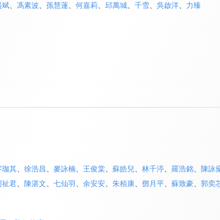
盛斌
、
馮素波
、
孫慧蓮
、
何嘉莉
、
邱萬城
、
千雪
、
吳啟洋
、
力臻
岑珈其
、
徐浩昌
、
麥詠楠
、
王俊棠
、
蘇皓兒
、
林千渟
、
羅浩銘
、
陳詠
周祉君
、
陳湛文
、
七仙羽
、
余安安
、
朱栢康
、
鄧月平
、
蘇致豪
、
郭奕