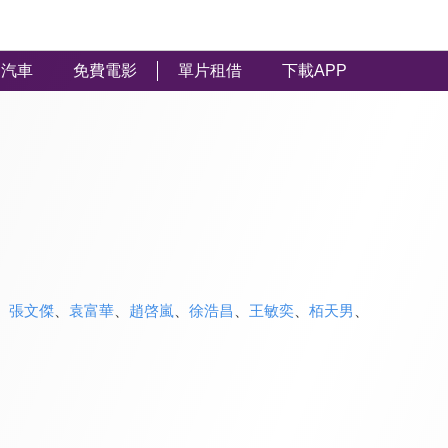
汽車
免費電影
單片租借
下載APP
、
張文傑
、
袁富華
、
趙啓嵐
、
徐浩昌
、
王敏奕
、
栢天男
、