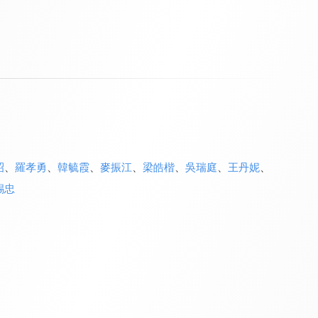
昭
、
羅孝勇
、
韓毓霞
、
麥振江
、
梁皓楷
、
吳瑞庭
、
王丹妮
、
錫忠