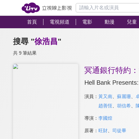
首頁
電視頻道
電影
動漫
兒童
搜尋 "
徐浩昌
"
共 9 筆結果
冥通銀行特約：
Hell Bank Presents
演員：
黃又南
、
蘇麗珊
、
趙善恆
、
胡信希
、
導演：
李國煌
原著：
旺財
、
司徒畢