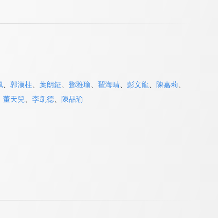
佩
、
郭漢柱
、
葉朗鉦
、
鄧雅瑜
、
翟海晴
、
彭文龍
、
陳嘉莉
、
、
董天兒
、
李凱德
、
陳品瑜