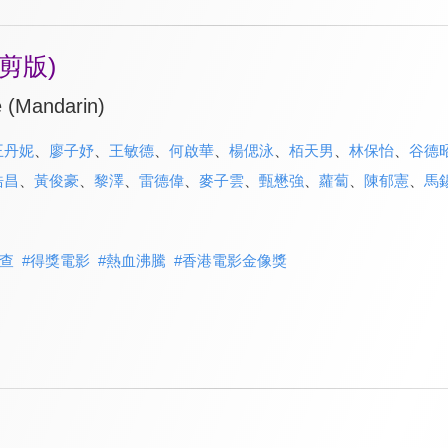
剪版)
e (Mandarin)
王丹妮
、
廖子妤
、
王敏德
、
何啟華
、
楊偲泳
、
栢天男
、
林保怡
、
谷德
浩昌
、
黃俊豪
、
黎澤
、
雷德偉
、
麥子雲
、
甄懋強
、
蘿蔔
、
陳郁憲
、
馬
查
#
得獎電影
#
熱血沸騰
#
香港電影金像獎