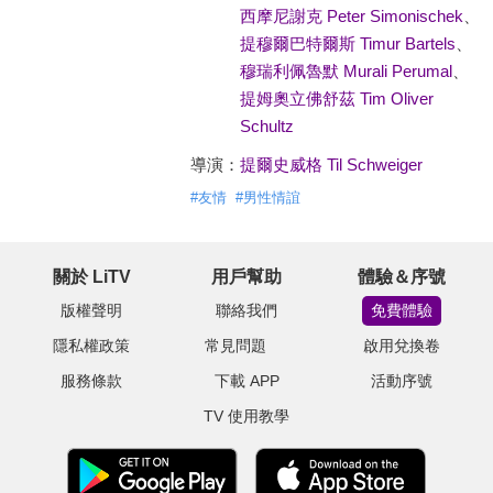
西摩尼謝克 Peter Simonischek
、
提穆爾巴特爾斯 Timur Bartels
、
穆瑞利佩魯默 Murali Perumal
、
提姆奧立佛舒茲 Tim Oliver
Schultz
導演：
提爾史威格 Til Schweiger
#
友情
#
男性情誼
關於 LiTV
用戶幫助
體驗＆序號
版權聲明
聯絡我們
免費體驗
隱私權政策
常見問題
啟用兌換卷
服務條款
下載 APP
活動序號
TV 使用教學