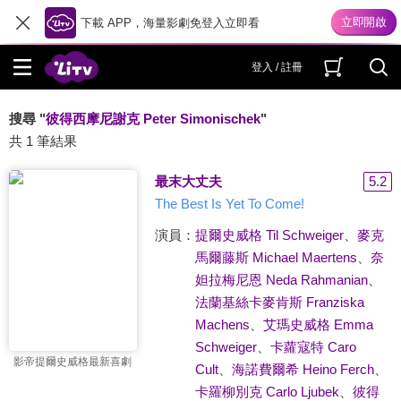
下載 APP，海量影劇免登入立即看
登入 / 註冊
搜尋 "
彼得西摩尼謝克 Peter Simonischek
"
共 1 筆結果
最末大丈夫
5.2
The Best Is Yet To Come!
演員：
提爾史威格 Til Schweiger
、
麥克
馬爾藤斯 Michael Maertens
、
奈
妲拉梅尼恩 Neda Rahmanian
、
法蘭基絲卡麥肯斯 Franziska
Machens
、
艾瑪史威格 Emma
Schweiger
、
卡蘿寇特 Caro
影帝提爾史威格最新喜劇
Cult
、
海諾費爾希 Heino Ferch
、
卡羅柳別克 Carlo Ljubek
、
彼得