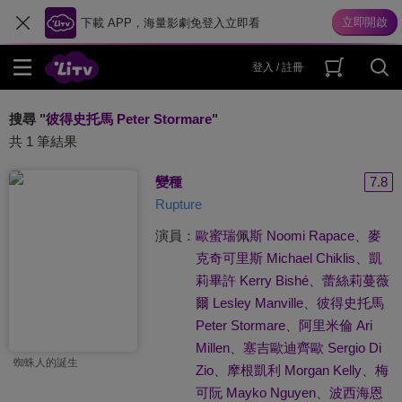
下載 APP，海量影劇免登入立即看
登入 / 註冊
搜尋 "
彼得史托馬 Peter Stormare
"
共 1 筆結果
變種
7.8
Rupture
演員：
歐蜜瑞佩斯 Noomi Rapace
、
麥
克奇可里斯 Michael Chiklis
、
凱
莉畢許 Kerry Bishé
、
蕾絲莉蔓薇
爾 Lesley Manville
、
彼得史托馬
Peter Stormare
、
阿里米倫 Ari
Millen
、
塞吉歐迪齊歐 Sergio Di
蜘蛛人的誕生
Zio
、
摩根凱利 Morgan Kelly
、
梅
可阮 Mayko Nguyen
、
波西海恩