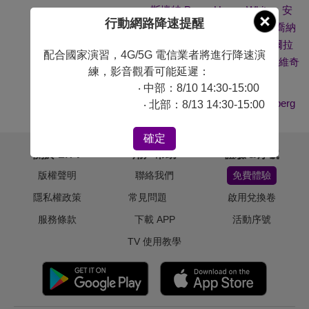
斯懷特 Percy Hynes White
、
安
行動網路降速提醒
德魯穆迪 Andrew Moodie
、
喬納
森帕茲 Jonathan Potts
、
喬爾拉
配合國家演習，4G/5G 電信業者將進行降速演
貝爾 Joel Labelle
、
保羅波帕維奇
練，影音觀看可能延遲：
Paul Popowich
‧ 中部：8/10 14:30-15:00
導演：
史帝芬薛伯格 Steven Shainberg
‧ 北部：8/13 14:30-15:00
確定
關於 LiTV
用戶幫助
體驗＆序號
版權聲明
聯絡我們
免費體驗
隱私權政策
常見問題
啟用兌換卷
服務條款
下載 APP
活動序號
TV 使用教學