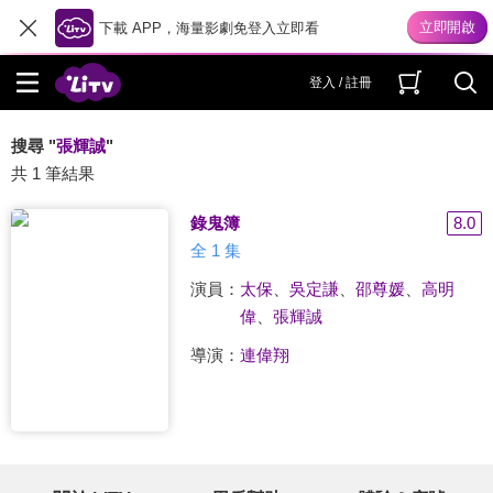
下載 APP，海量影劇免登入立即看
登入 / 註冊
搜尋 "
張輝誠
"
共 1 筆結果
錄鬼簿
8.0
全 1 集
演員：
太保
、
吳定謙
、
邵尊媛
、
高明
偉
、
張輝誠
導演：
連偉翔