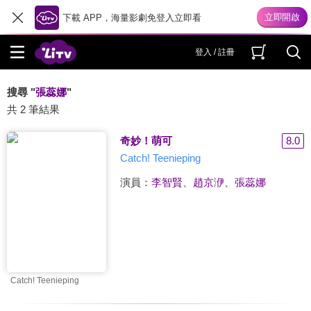
下載 APP，海量影劇免登入立即看
登入 / 註冊
搜尋 "
張蕊娜
"
共 2 筆結果
奇妙！萌可
8.0
Catch! Teenieping
演員：
李智賢
、
趙京洢
、
張蕊娜
Catch! Teenieping