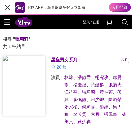
下載 APP，海量影劇免登入立即看
登入 / 註冊
搜尋 "
張莉莉
"
共 1 筆結果
星座男女系列
8.0
全 20 集
演員：
林煒
、
潘儀君
、
楊潔玫
、
席曼
寧
、
楊慶煌
、
黃建群
、
張晨光
、
江祖平
、
張莉莉
、
黃仲齊
、
孫
興
、
崔佩儀
、
宋少卿
、
陳昭榮
、
鄭家榆
、
何篤霖
、
趙婷
、
吳大
維
、
李芳雯
、
六月
、
張鳳書
、
林
美貞
、
黃少祺