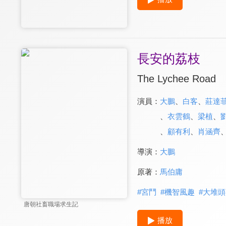
長安的荔枝
The Lychee Road
演員：
大鵬
、
白客
、
莊達
、
衣雲鶴
、
梁植
、
、
顧有利
、
肖涵齊
導演：
大鵬
原著：
馬伯庸
#
宮鬥
#
機智風趣
#
大堆頭
唐朝社畜職場求生記
播放