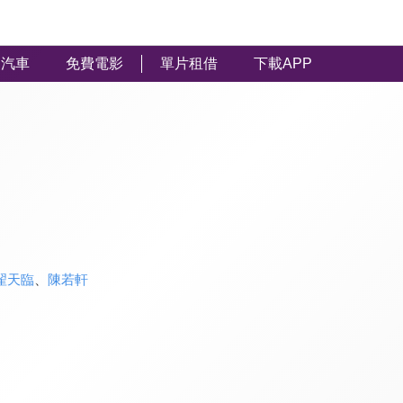
汽車
免費電影
單片租借
下載APP
翟天臨
、
陳若軒