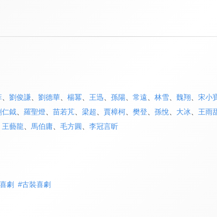
菲
、
劉俊謙
、
劉德華
、
楊冪
、
王迅
、
孫陽
、
常遠
、
林雪
、
魏翔
、
宋小
劉仁鉞
、
羅聖燈
、
苗若芃
、
梁超
、
賈樟柯
、
樊登
、
孫悅
、
大冰
、
王雨
、
王藝龍
、
馬伯庸
、
毛方圓
、
李冠言昕
喜劇
#
古裝喜劇