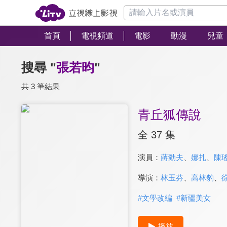
首頁
電視頻道
電影
動漫
兒童
搜尋 "
張若昀
"
共 3 筆結果
青丘狐傳說
全 37 集
演員：
蔣勁夫
、
娜扎
、
陳
導演：
林玉芬
、
高林豹
、
#
文學改編
#
新疆美女
播放