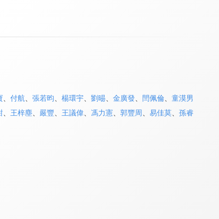
寶
、
付航
、
張若昀
、
楊環宇
、
劉晹
、
金廣發
、
閆佩倫
、
童漠男
甜
、
王梓塵
、
嚴豐
、
王議偉
、
馮力憲
、
郭豐周
、
易佳莫
、
孫睿