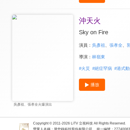
沖天火
Sky on Fire
演員：
吳彥祖
、
張孝全
、
導演：
林嶺東
#
火災
#
絕症罕病
#
港式動
播放
吳彥祖、張孝全火爆演出
Copyright © 2011-
2026
LiTV 立視科技 All Rights Reserved.
營業人名稱：替您錄科技股份有限公司
統一編號：2774008