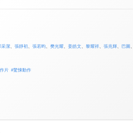
郭采潔
、
張靜初
、
張若昀
、
樊光耀
、
姜皓文
、
黎耀祥
、
張兆輝
、
巴圖
作片
#
驚悚動作
3