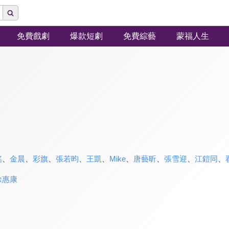
免費戲劇
爆款短劇
免費綜藝
蒙福人生
瑤
、
金晨
、
彩旗
、
張若昀
、
王凱
、
Mike
、
唐藝昕
、
張雪迎
、
江鎧同
、
徐惠康