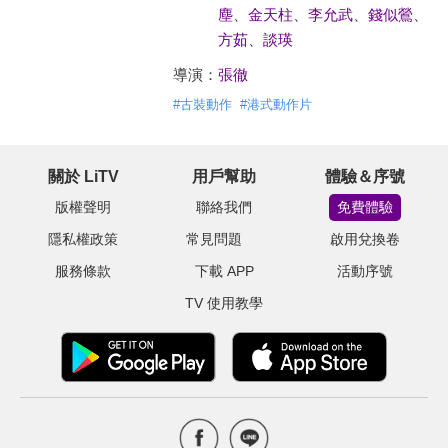
塵
、
金天柱
、
李允武
、
錢似鶯
、
方茹
、
談瑛
導演：
張徹
#
古裝動作
#
港式動作片
關於 LiTV
用戶幫助
體驗＆序號
版權聲明
聯絡我們
免費體驗
隱私權政策
常見問題
啟用兌換卷
服務條款
下載 APP
活動序號
TV 使用教學