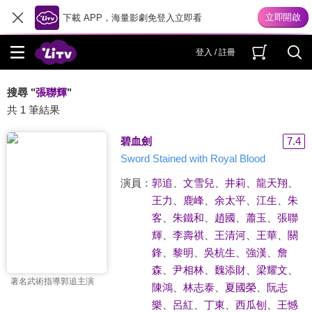
下載 APP，海量影劇免登入立即看
登入 / 註冊
搜尋 "
張聯輝
"
共 1 筆結果
碧血劍
7.4
Sword Stained with Royal Blood
演員：
郭追
、
文雪兒
、
井莉
、
龍天翔
、
王力
、
鹿峰
、
余太平
、
江生
、
朱
客
、
朱鐵和
、
趙國
、
蕭玉
、
張聯
輝
、
李壽祺
、
王清河
、
王華
、
關
鋒
、
黎明
、
吳杭生
、
強漢
、
詹
森
、
尹相林
、
魏添財
、
梁耀文
、
著名武術指導郭追主演
陳鴻
、
林志泰
、
夏國榮
、
阮志
樂
、
呂紅
、
丁東
、
西瓜刨
、
王憾