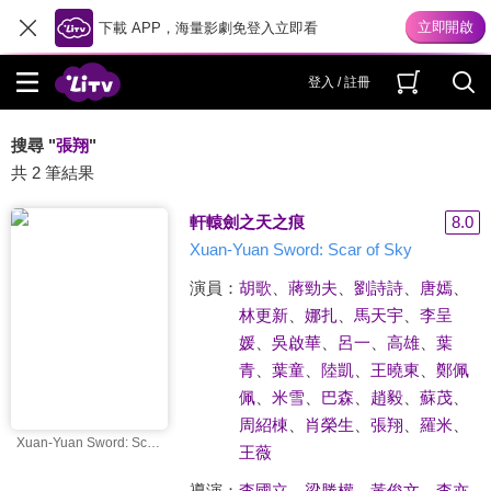
下載 APP，海量影劇免登入立即看
登入 / 註冊
搜尋 "
張翔
"
共 2 筆結果
軒轅劍之天之痕
8.0
Xuan-Yuan Sword: Scar of Sky
演員：
胡歌
、
蔣勁夫
、
劉詩詩
、
唐嫣
、
林更新
、
娜扎
、
馬天宇
、
李呈
媛
、
吳啟華
、
呂一
、
高雄
、
葉
青
、
葉童
、
陸凱
、
王曉東
、
鄭佩
佩
、
米雪
、
巴森
、
趙毅
、
蘇茂
、
周紹棟
、
肖榮生
、
張翔
、
羅米
、
Xuan-Yuan Sword: Scar of Sky
王薇
導演：
李國立
、
梁勝權
、
黃俊文
、
李亦