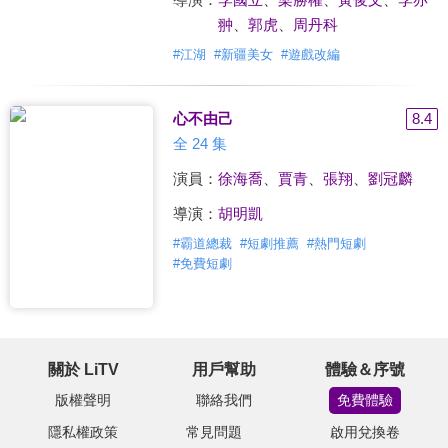
翀
、
郭虎
、
周丹科
#
江湖
#
新疆美女
#
遊戲改編
心不由己
8.4
全 24 集
演員：
徐海喬
、
賈青
、
張翔
、
劉冠麟
導演：
胡明凱
#
霸道總裁
#
短劇推薦
#
熱門短劇
#
免費短劇
關於 LiTV
用戶幫助
體驗＆序號
版權聲明
聯絡我們
免費體驗
隱私權政策
常見問題
啟用兌換卷