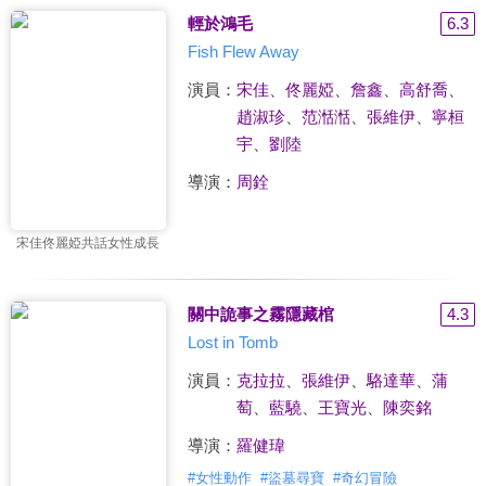
輕於鴻毛
6.3
Fish Flew Away
演員：
宋佳
、
佟麗婭
、
詹鑫
、
高舒喬
、
趙淑珍
、
范湉湉
、
張維伊
、
寧桓
宇
、
劉陸
導演：
周銓
宋佳佟麗婭共話女性成長
關中詭事之霧隱藏棺
4.3
Lost in Tomb
演員：
克拉拉
、
張維伊
、
駱達華
、
蒲
萄
、
藍驍
、
王寶光
、
陳奕銘
導演：
羅健瑋
#
女性動作
#
盜墓尋寶
#
奇幻冒險