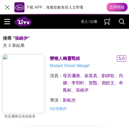
下載 APP，海量影劇免登入立即看
登入 / 註冊
搜尋 "
張維伊
"
共 3 筆結果
變種人幽靈戰姬
5.0
Mutant Ghost Wargirl
演員：
母其彌雅
、
崔真真
、
劉碑歌
、
尚
娜
、
李明軒
、
曾豔
、
鄧皓文
、
牟
鳳彬
、
張維伊
導演：
劉彬杰
#
女性動作
母其彌雅化身超能者