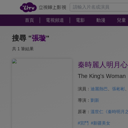
首頁
電視頻道
電影
動漫
兒童
搜尋 "
張璇
"
共 1 筆結果
秦時麗人明月心
The King's Woman
演員：
迪麗熱巴
、
張彬彬
導演：
劉新
原著：
溫世仁《秦時明月
#
宮鬥
#
新疆美女