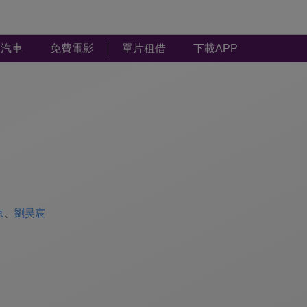
汽車
免費電影
單片租借
下載APP
京
、
劉昊宸