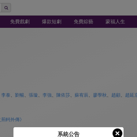
免費戲劇
爆款短劇
免費綜藝
蒙福人生
、
李泰
、
劉暢
、
張璇
、
李強
、
陳依莎
、
蘇宥辰
、
廖學秋
、
趙顧
、
趙延
之荊軻外傳》
系統公告