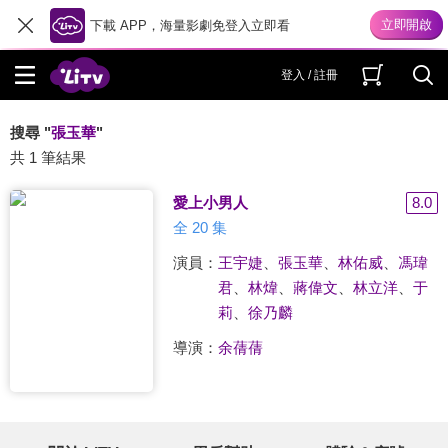
下載 APP，海量影劇免登入立即看
登入 / 註冊
搜尋 "
張玉華
"
共 1 筆結果
愛上小男人
8.0
全 20 集
演員：
王宇婕
、
張玉華
、
林佑威
、
馮瑋
君
、
林煒
、
蔣偉文
、
林立洋
、
于
莉
、
徐乃麟
導演：
余蒨蒨