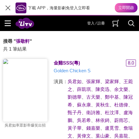
下載 APP，海量影劇免登入立即看
登入 / 註冊
搜尋 "
張敬軒
"
共 1 筆結果
金雞SSS(粵)
8.0
Golden Chicken S
演員：
吳君如
、
張家輝
、
梁家輝
、
王菀
之
、
薛凱琪
、
陳奕迅
、
余文樂
、
劉德華
、
古天樂
、
鄭中基
、
陳冠
希
、
蘇永康
、
黃秋生
、
杜德偉
、
甄子丹
、
衛詩雅
、
杜汶澤
、
盧海
鵬
、
吳若希
、
林依錡
、
蔚雨芯
、
吳君如率眾影帝爆笑出招
黃子華
、
錢嘉樂
、
盧覓雪
、
詹瑞
文
、
黃偉文
、
葉山豪
、
吳嘉龍
、