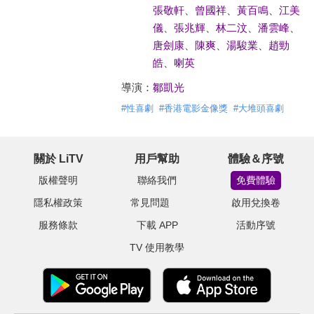
張敬軒
、
曾國祥
、
黃百鳴
、
江美
儀
、
張兆輝
、
林二汶
、
潘雲峰
、
唐劍康
、
陳爽
、
湯駿業
、
趙勁
皓
、
喇英
導演：
鄒凱光
#
性喜劇
#
香港電影金像獎
#
大堆頭喜劇
關於 LiTV
用戶幫助
體驗＆序號
版權聲明
聯絡我們
免費體驗
隱私權政策
常見問題
啟用兌換卷
服務條款
下載 APP
活動序號
TV 使用教學