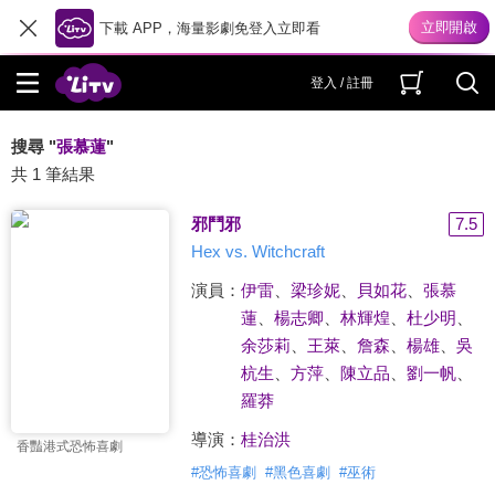
下載 APP，海量影劇免登入立即看
登入 / 註冊
搜尋 "
張慕蓮
"
共 1 筆結果
邪鬥邪
7.5
Hex vs. Witchcraft
演員：
伊雷
、
梁珍妮
、
貝如花
、
張慕
蓮
、
楊志卿
、
林輝煌
、
杜少明
、
余莎莉
、
王萊
、
詹森
、
楊雄
、
吳
杭生
、
方萍
、
陳立品
、
劉一帆
、
羅莽
導演：
桂治洪
香豔港式恐怖喜劇
#
恐怖喜劇
#
黑色喜劇
#
巫術