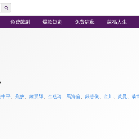
免費戲劇
爆款短劇
免費綜藝
蒙福人生
y
姜中平
、
焦姣
、
鍾景輝
、
金燕玲
、
馬海倫
、
錢慧儀
、
金川
、
黃曼
、
翁