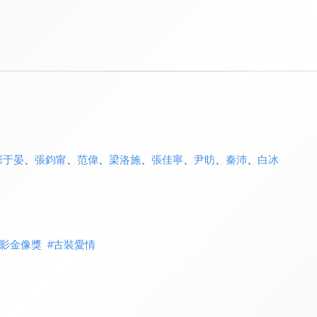
彭于晏
、
張鈞甯
、
范偉
、
梁洛施
、
張佳寧
、
尹昉
、
秦沛
、
白冰
影金像獎
#
古裝愛情