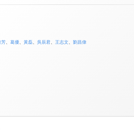
艷芳
、
葛優
、
黃磊
、
吳辰君
、
王志文
、
劉昌偉
3