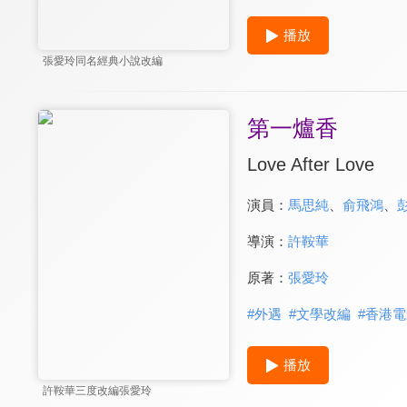
播放
張愛玲同名經典小說改編
第一爐香
Love After Love
演員：
馬思純
、
俞飛鴻
、
導演：
許鞍華
原著：
張愛玲
#
外遇
#
文學改編
#
香港電
播放
許鞍華三度改編張愛玲