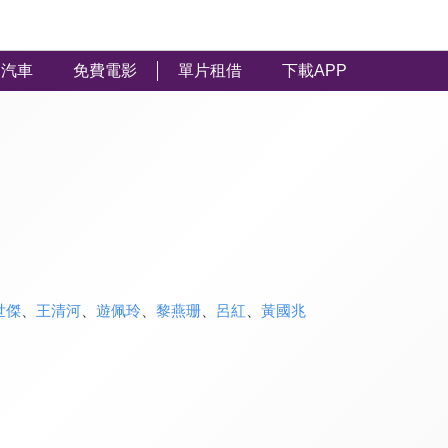
汽車
免費電影
單片租借
下載APP
世傑
、
王清河
、
遊佩玲
、
黎燕珊
、
呂紅
、
黃國兆