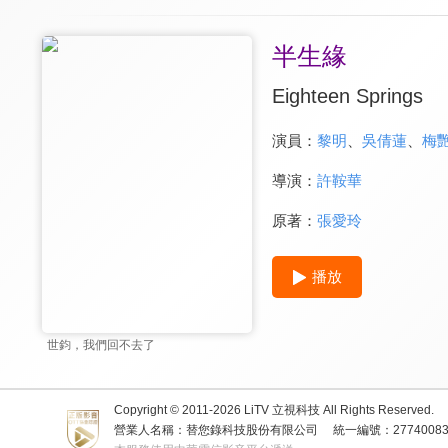
半生緣
Eighteen Springs
演員：
黎明
、
吳倩蓮
、
梅
導演：
許鞍華
原著：
張愛玲
播放
世鈞，我們回不去了
Copyright © 2011-
2026
LiTV 立視科技 All Rights Reserved.
營業人名稱：替您錄科技股份有限公司
統一編號：2774008