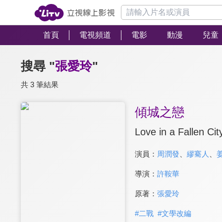
首頁
電視頻道
電影
動漫
兒童
搜尋 "
張愛玲
"
共 3 筆結果
傾城之戀
Love in a Fallen Cit
演員：
周潤發
、
繆騫人
、
導演：
許鞍華
原著：
張愛玲
#
二戰
#
文學改編