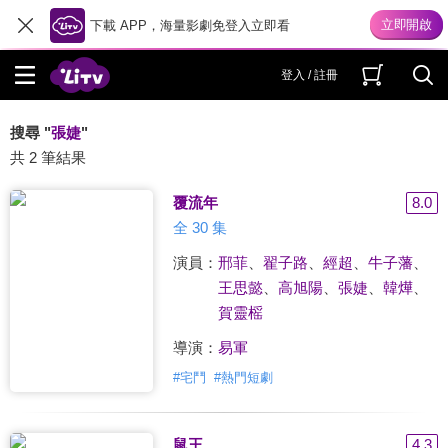
下載 APP，海量影劇免登入立即看
登入 / 註冊
搜尋 "
張婕
"
共 2 筆結果
覆流年
8.0
全 30 集
演員：
邢菲
、
翟子路
、
經超
、
牛子藩
、
王思懿
、
高旭陽
、
張婕
、
韓燁
、
賀靈榣
導演：
易軍
#
宅鬥
#
熱門短劇
鼠王
4.3