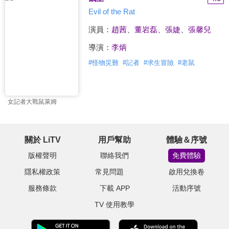
Evil of the Rat
演員：
趙茜
、
董岩磊
、
張婕
、
張馨兒
導演：
李炳
#
怪物災難
#
記者
#
求生冒險
#
老鼠
女記者大戰鼠萊姆
關於 LiTV
用戶幫助
體驗＆序號
版權聲明
聯絡我們
免費體驗
隱私權政策
常見問題
啟用兌換卷
服務條款
下載 APP
活動序號
TV 使用教學