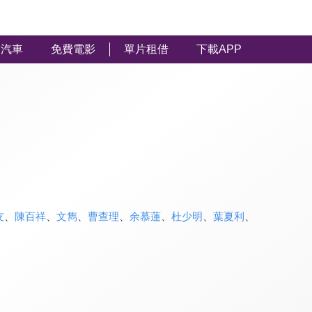
汽車
免費電影
單片租借
下載APP
友
、
陳百祥
、
文雋
、
曹查理
、
余慕蓮
、
杜少明
、
葉夏利
、