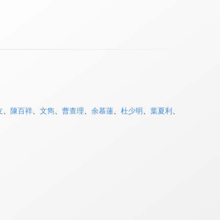
友
、
陳百祥
、
文雋
、
曹查理
、
余慕蓮
、
杜少明
、
葉夏利
、