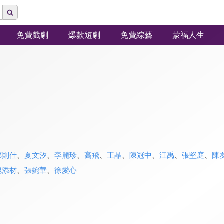
免費戲劇
爆款短劇
免費綜藝
蒙福人生
鄭則仕
、
夏文汐
、
李麗珍
、
高飛
、
王晶
、
陳冠中
、
汪禹
、
張堅庭
、
陳
魏添材
、
張婉華
、
徐愛心