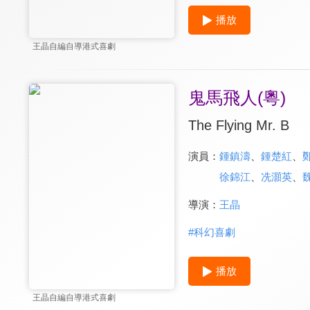
播放
王晶自編自導港式喜劇
鬼馬飛人(粵)
The Flying Mr. B
演員：
鍾鎮濤
、
鍾楚紅
、
徐錦江
、
冼灝英
、
導演：
王晶
#
科幻喜劇
播放
王晶自編自導港式喜劇