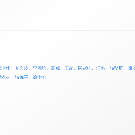
鄭則仕
、
夏文汐
、
李麗珍
、
高飛
、
王晶
、
陳冠中
、
汪禹
、
張堅庭
、
陳
魏添材
、
張婉華
、
徐愛心