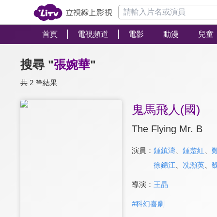
首頁
電視頻道
電影
動漫
兒童
搜尋 "
張婉華
"
共 2 筆結果
鬼馬飛人(國)
The Flying Mr. B
演員：
鍾鎮濤
、
鍾楚紅
、
徐錦江
、
冼灝英
、
導演：
王晶
#
科幻喜劇