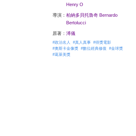
Henry O
導演：
柏納多貝托魯奇 Bernardo
Bertolucci
原著：
溥儀
#
政治名人
#
真人真事
#
得獎電影
#
奧斯卡金像獎
#
數位經典修復
#
金球獎
#
葛萊美獎