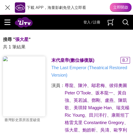
下載 APP，海量影劇免登入立即看
登入 / 註冊
搜尋 "
張大星
"
共 1 筆結果
末代皇帝(數位修復版)
8.7
The Last Emperor (Theatrical Restored
Version)
演員：
尊龍
、
陳沖
、
鄔君梅
、
彼得奧圖
Peter O'Toole
、
坂本龍一
、
黃自
強
、
英若誠
、
鄧剛
、
盧燕
、
陳凱
歌
、
美琪韓 Maggie Han
、
瑞克楊
Ric Young
、
田川洋行
、
康斯坦丁
臺灣影史票房首度破億
格雷戈里 Constantine Gregory
、
張大星
、
鮑皓昕
、
吳濤
、
歐亨利