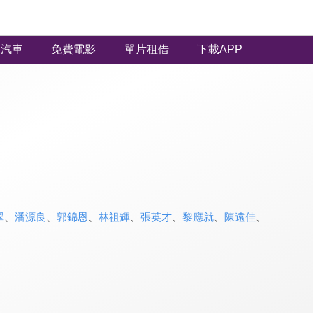
汽車
免費電影
單片租借
下載APP
翠
、
潘源良
、
郭錦恩
、
林祖輝
、
張英才
、
黎應就
、
陳遠佳
、