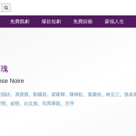
免費戲劇
爆款短劇
免費綜藝
蒙福人生
玫瑰
ose Noire
黃韻詩
、
馮寶寶
、
劉國昌
、
梁家輝
、
陳輝虹
、
葉榮祖
、
林立三
、
孫名
星明
、
俞明
、
白文彪
、
司馬華龍
、
方萍