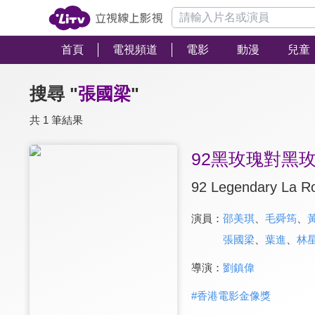
首頁
電視頻道
電影
動漫
兒童
搜尋 "
張國梁
"
共 1 筆結果
92黑玫瑰對黑
92 Legendary La R
演員：
邵美琪
、
毛舜筠
、
張國梁
、
葉進
、
林
導演：
劉鎮偉
#
香港電影金像獎