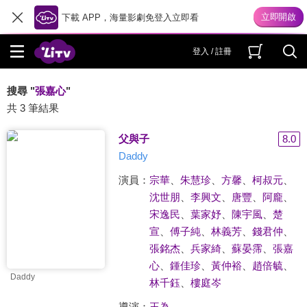
下載 APP，海量影劇免登入立即看
登入 / 註冊
搜尋 "
張嘉心
"
共 3 筆結果
父與子
8.0
Daddy
演員：
宗華
、
朱慧珍
、
方馨
、
柯叔元
、
沈世朋
、
李興文
、
唐豐
、
阿龐
、
宋逸民
、
葉家妤
、
陳宇風
、
楚
宣
、
傅子純
、
林義芳
、
錢君仲
、
張銘杰
、
兵家綺
、
蘇晏霈
、
張嘉
心
、
鍾佳珍
、
黃仲裕
、
趙倍毓
、
Daddy
林千鈺
、
樓庭岑
導演：
王為