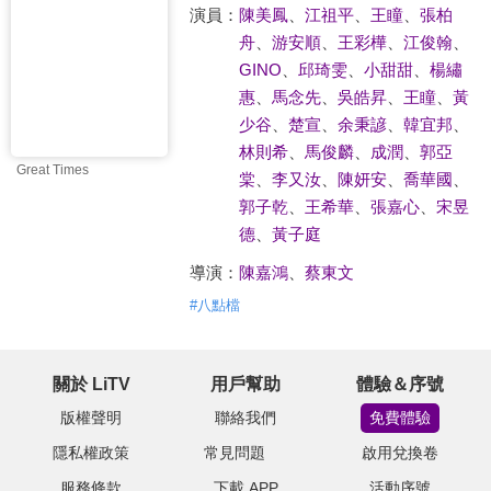
演員：
陳美鳳
、
江祖平
、
王瞳
、
張柏
舟
、
游安順
、
王彩樺
、
江俊翰
、
GINO
、
邱琦雯
、
小甜甜
、
楊繡
惠
、
馬念先
、
吳皓昇
、
王瞳
、
黃
少谷
、
楚宣
、
余秉諺
、
韓宜邦
、
林則希
、
馬俊麟
、
成潤
、
郭亞
Great Times
棠
、
李又汝
、
陳妍安
、
喬華國
、
郭子乾
、
王希華
、
張嘉心
、
宋昱
德
、
黃子庭
導演：
陳嘉鴻
、
蔡東文
#
八點檔
關於 LiTV
用戶幫助
體驗＆序號
版權聲明
聯絡我們
免費體驗
隱私權政策
常見問題
啟用兌換卷
服務條款
下載 APP
活動序號