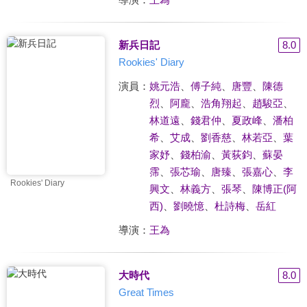
新兵日記
8.0
Rookies' Diary
演員：
姚元浩
、
傅子純
、
唐豐
、
陳德
烈
、
阿龐
、
浩角翔起
、
趙駿亞
、
林道遠
、
錢君仲
、
夏政峰
、
潘柏
希
、
艾成
、
劉香慈
、
林若亞
、
葉
家妤
、
錢柏渝
、
黃荻鈞
、
蘇晏
霈
、
張芯瑜
、
唐臻
、
張嘉心
、
李
Rookies' Diary
興文
、
林義方
、
張琴
、
陳博正(阿
西)
、
劉曉憶
、
杜詩梅
、
岳紅
導演：
王為
大時代
8.0
Great Times