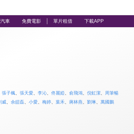
汽車
免費電影
單片租借
下載APP
、
張子楓
、
張天愛
、
李沁
、
佟麗婭
、
俞飛鴻
、
倪虹潔
、
周筆暢
劉威
、
余皚磊
、
小愛
、
梅婷
、
葉禾
、
蔣林燕
、
劉琳
、
萬國鵬