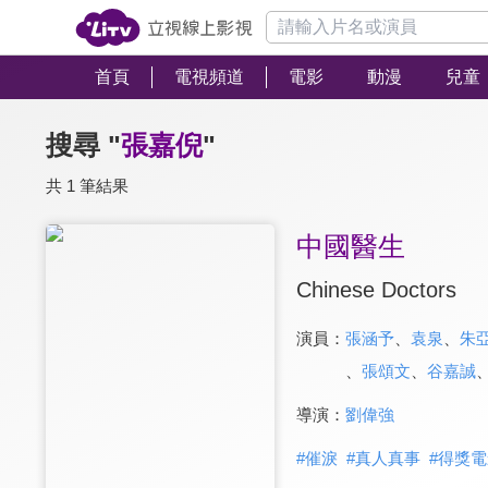
首頁
電視頻道
電影
動漫
兒童
搜尋 "
張嘉倪
"
共 1 筆結果
中國醫生
Chinese Doctors
演員：
張涵予
、
袁泉
、
朱
、
張頌文
、
谷嘉誠
導演：
劉偉強
#
催淚
#
真人真事
#
得獎電