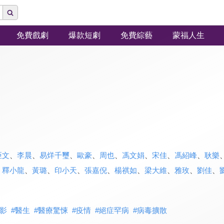
免費戲劇
爆款短劇
免費綜藝
蒙福人生
亞文
、
李晨
、
易烊千璽
、
歐豪
、
周也
、
馮文娟
、
宋佳
、
馮紹峰
、
耿樂
、
釋小龍
、
黃璐
、
印小天
、
張嘉倪
、
楊祺如
、
梁大維
、
雅玫
、
劉佳
、
影
#
醫生
#
醫療驚悚
#
疫情
#
絕症罕病
#
病毒擴散