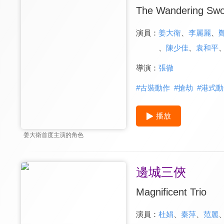
The Wandering Sw
演員：
姜大衛
、
李麗麗
、
、
陳少佳
、
袁和平
導演：
張徹
#
古裝動作
#
搶劫
#
港式動
播放
姜大衛首度主演的角色
邊城三俠
Magnificent Trio
演員：
杜娟
、
秦萍
、
范麗