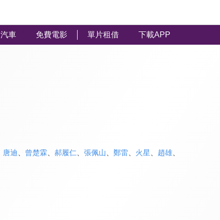
汽車
免費電影
單片租借
下載APP
、
唐迪
、
曾楚霖
、
郝履仁
、
張佩山
、
鄭雷
、
火星
、
趙雄
、