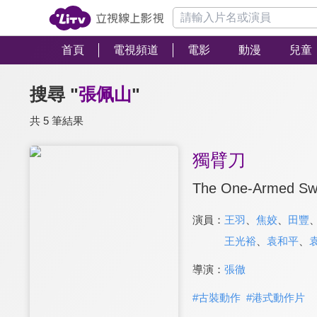
首頁
電視頻道
電影
動漫
兒童
搜尋 "
張佩山
"
共 5 筆結果
獨臂刀
The One-Armed S
演員：
王羽
、
焦姣
、
田豐
王光裕
、
袁和平
、
導演：
張徹
#
古裝動作
#
港式動作片