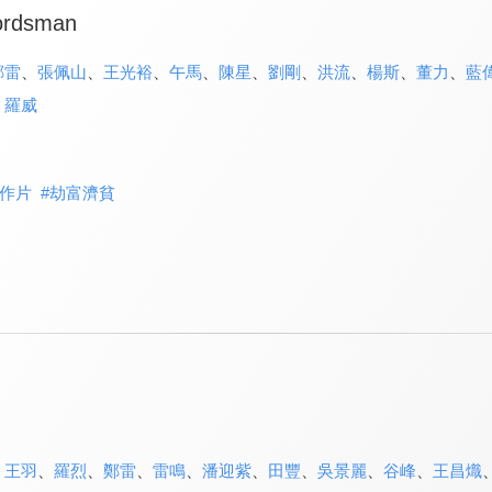
ordsman
鄭雷
、
張佩山
、
王光裕
、
午馬
、
陳星
、
劉剛
、
洪流
、
楊斯
、
董力
、
藍
、
羅威
作片
#
劫富濟貧
、
王羽
、
羅烈
、
鄭雷
、
雷鳴
、
潘迎紫
、
田豐
、
吳景麗
、
谷峰
、
王昌熾