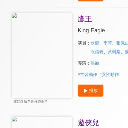
鷹王
King Eagle
演員：
狄龍
、
李菁
、
張佩
袁信義
、
黃樹棠
、
導演：
張徹
#
古裝動作
#
女性動作
播放
娃娃影后李菁分飾兩角
遊俠兒