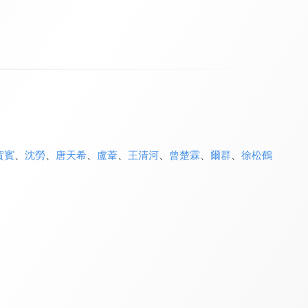
賀賓
、
沈勞
、
唐天希
、
盧葦
、
王清河
、
曾楚霖
、
爾群
、
徐松鶴