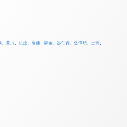
燦
、
董力
、
洪流
、
唐佳
、
陳全
、
宓仁青
、
藍偉烈
、
王青
、