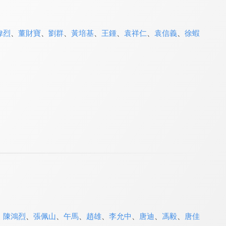
偉烈
、
董財寶
、
劉群
、
黃培基
、
王鍾
、
袁祥仁
、
袁信義
、
徐蝦
、
陳鴻烈
、
張佩山
、
午馬
、
趙雄
、
李允中
、
唐迪
、
馮毅
、
唐佳