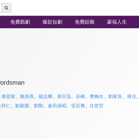
免費戲劇
爆款短劇
免費綜藝
蒙福人生
wordsman
、
潘迎紫
、
陳燕燕
、
楊志卿
、
黃宗迅
、
谷峰
、
樊梅生
、
劉家良
、
唐佳
袁祥仁
、
劉家榮
、
劉剛
、
倉田保昭
、
張百爽
、
任世官