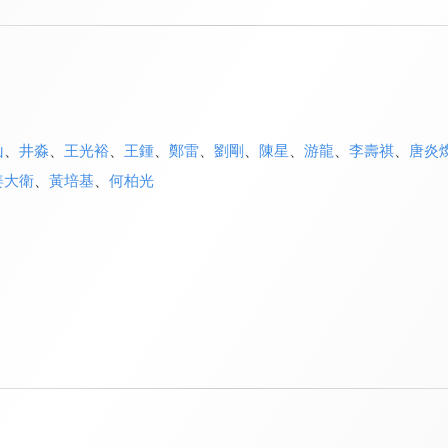
山
、
井淼
、
王光裕
、
王鍾
、
鄭雷
、
劉剛
、
陳星
、
游龍
、
李壽祺
、
唐炎
姜大衛
、
黃培基
、
何柏光