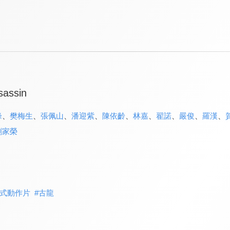
sassin
峰
、
樊梅生
、
張佩山
、
潘迎紫
、
陳依齡
、
林嘉
、
翟諾
、
嚴俊
、
羅漢
、
劉家榮
式動作片
#
古龍