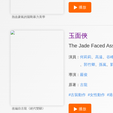
播放
熱血豪氣的陽剛暴力美學
玉面俠
The Jade Faced As
演員：
何莉莉
、
高遠
、
谷
、
郭竹卿
、
孫嵐
、
導演：
嚴俊
原著：
古龍
#
古裝動作
#
女性動作
#
港
播放
改編自古龍《絕代雙驕》